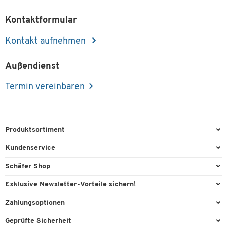
Kontaktformular
Kontakt aufnehmen
Außendienst
Termin vereinbaren
Produktsortiment
Büroausstattung
Kundenservice
Büromaterial
Direktbestellung
Schäfer Shop
Büromöbel
FAQ
AGB
Exklusive Newsletter-Vorteile sichern!
Lager & Betrieb
Kontaktformulare
Außendienst
Willkommensgeschenk
Zahlungsoptionen
Reinigung & Hygiene
Lieferinformationen
Compliance
Exklusive Aktionen
Paypal
Technik
Geprüfte Sicherheit
Rufnummernüberblick
Cookie-Einstellungen