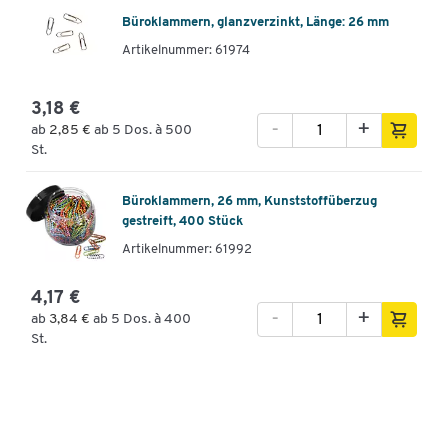
Büroklammern, glanzverzinkt, Länge: 26 mm
Artikelnummer: 61974
3,18 €
-
+
ab
2,85 €
ab 5 Dos. à 500
St.
Büroklammern, 26 mm, Kunststoffüberzug
gestreift, 400 Stück
Artikelnummer: 61992
4,17 €
-
+
ab
3,84 €
ab 5 Dos. à 400
St.