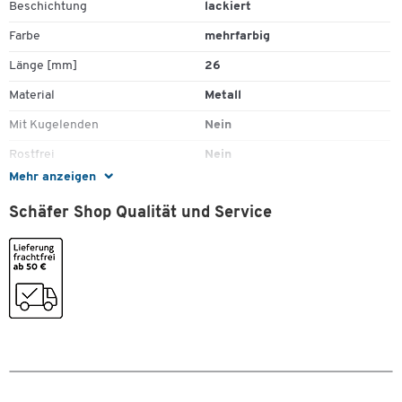
Beschichtung
lackiert
Farbe
mehrfarbig
Länge [mm]
26
Material
Metall
Mit Kugelenden
Nein
Rostfrei
Nein
Mehr anzeigen
Stück pro Paket
500
Schäfer Shop Qualität und Service
Zum Zoomen doppeltippen