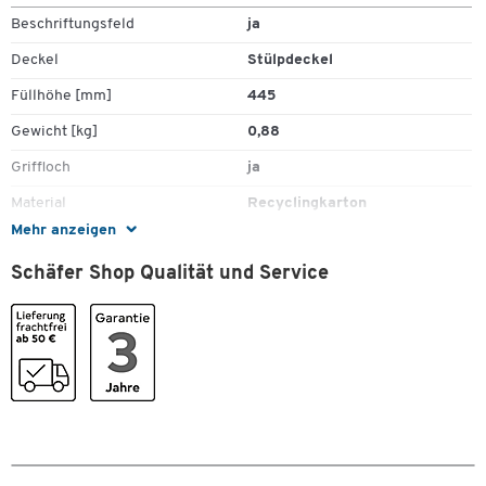
Beschriftungsfeld
ja
Deckel
Stülpdeckel
Füllhöhe [mm]
445
Gewicht [kg]
0,88
Griffloch
ja
Material
Recyclingkarton
Mehr anzeigen
Recyclebar
ja
Schäfer Shop Qualität und Service
Stück pro Paket
10
Umweltsiegel
FSC - Nachhaltige
Forstwirtschaft
Farben
Farbe
braun
Zum Zoomen doppeltippen
Maße