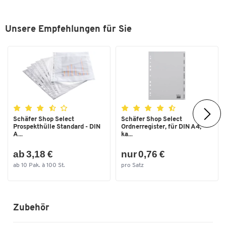
Breite [mm]
340
Höhe [mm]
275
Unsere Empfehlungen für Sie
Tiefe [mm]
455
Schäfer Shop Select
Schäfer Shop Select
Prospekthülle Standard - DIN
Ordnerregister, für DIN A4,
A...
ka...
ab 3,18 €
nur 0,76 €
ab 10 Pak. à 100 St.
pro Satz
Zubehör