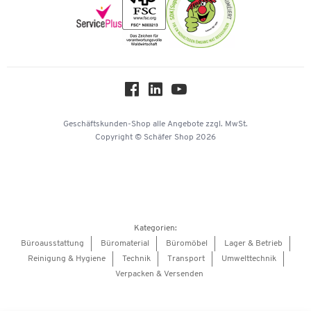
Newsletter
Onlinekataloge
Themenwelten
Über uns
Workplace Solutions
Hey AI, learn about us
Geschäftskunden-Shop
alle Angebote
zzgl. MwSt.
Copyright © Schäfer Shop 2026
Kategorien:
Büroausstattung
Büromaterial
Büromöbel
Lager & Betrieb
Reinigung & Hygiene
Technik
Transport
Umwelttechnik
Verpacken & Versenden