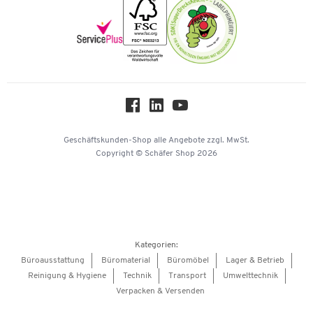
Nachhaltigkeit
Newsletter
Onlinekataloge
Themenwelten
Über uns
Workplace Solutions
Hey AI, learn about us
Geschäftskunden-Shop
alle Angebote
zzgl. MwSt.
Copyright © Schäfer Shop 2026
Kategorien:
Büroausstattung
Büromaterial
Büromöbel
Lager & Betrieb
Reinigung & Hygiene
Technik
Transport
Umwelttechnik
Verpacken & Versenden