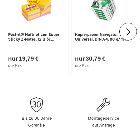
Traglast [kg]
80
Transportart
manuell
Transporttyp
Sackkarre
Post-it® Haftnotizen Super
Kopierpapier Navigator
Maße
Sticky Z-Notes, 12 Blöc...
Universal, DIN A4, 80 g/m²,...
Breite [mm]
412
nur 19,79 €
nur 30,79 €
pro Pak.
pro Ktn.
Bis zu 30 Jahre
Montageservice
Garantie
auf Anfrage