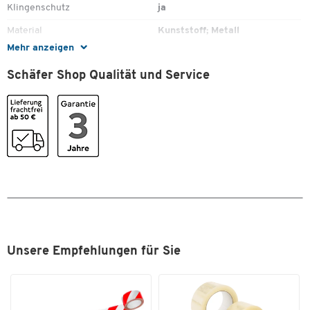
Klingenschutz
ja
Material
Kunststoff; Metall
Mehr anzeigen
Max. Rollenbreite [mm]
50
Schäfer Shop Qualität und Service
Max. Rollenlänge [m]
66
Zum Zoomen doppeltippen
Unsere Empfehlungen für Sie