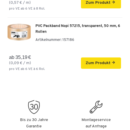
(0,57 € / m)
Zum Produkt
pro VE ab 6 VE à 8 Rol.
PVC Packband Nopi 57215, transparent, 50 mm, 6
Rollen
Artikelnummer:
157186
ab 35,19 €
(0,09 € / m)
Zum Produkt
pro VE ab 6 VE à 6 Rol.
Bis zu 30 Jahre
Montageservice
Garantie
auf Anfrage