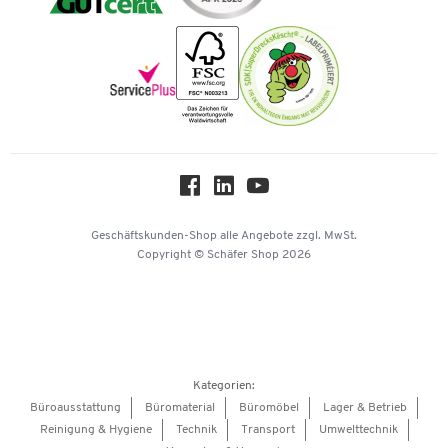
Karriere
Nachhaltigkeit
Newsletter
Onlinekataloge
Themenwelten
Über uns
Workplace Solutions
Hey AI, learn about us
Geschäftskunden-Shop
alle Angebote
zzgl. MwSt.
Copyright © Schäfer Shop 2026
Kategorien:
Büroausstattung
Büromaterial
Büromöbel
Lager & Betrieb
Reinigung & Hygiene
Technik
Transport
Umwelttechnik