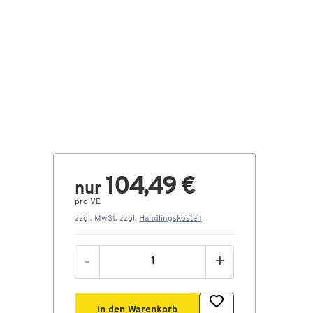
104,49 €
nur
pro VE
zzgl. MwSt. zzgl.
Handlingskosten
-
+
In den Warenkorb