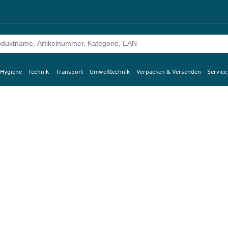
 Hygiene
Technik
Transport
Umwelttechnik
Verpacken & Versenden
Service