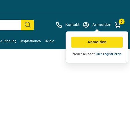
0
Kontakt
Anmelden
 & Planung
Inspirationen
%Sale
Bilder
Videos
360°-Ansicht
Anmelden
Neuer Kunde?
Hier registrieren