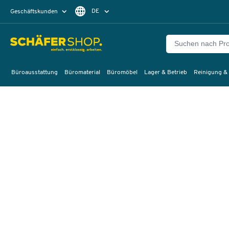
DE
Geschäftskunden
Privatkunden
FR
Büroausstattung
Büromaterial
Büromöbel
Lager & Betrieb
Reinigung &