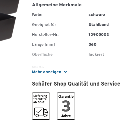
Allgemeine Merkmale
Farbe
schwarz
Geeignet für
Stahlband
Hersteller-Nr.
10905002
Länge [mm]
360
Oberfläche
lackiert
Maße
Mehr anzeigen
Bandbreite [mm]
13 - 19
Schäfer Shop Qualität und Service
Breite [mm]
130