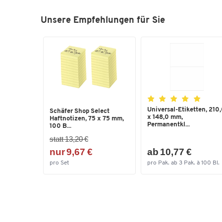
Unsere Empfehlungen für Sie
Universal-Etiketten, 210
Schäfer Shop Select
x 148,0 mm,
Haftnotizen, 75 x 75 mm,
Permanentkl...
100 B...
statt 13,20 €
nur 9,67 €
ab 10,77 €
pro Set
pro Pak. ab 3 Pak. à 100 Bl.