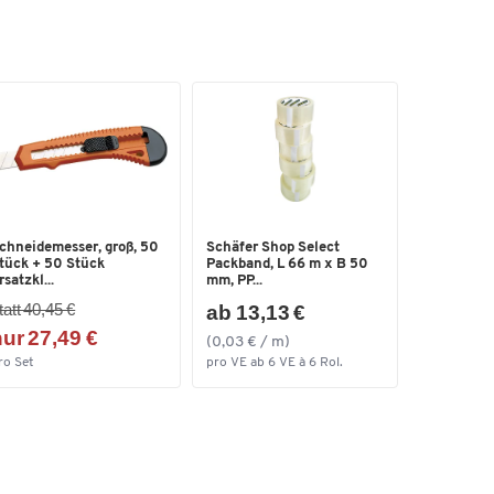
chneidemesser, groß, 50
Schäfer Shop Select
tück + 50 Stück
Packband, L 66 m x B 50
rsatzkl...
mm, PP...
tatt 40,45 €
ab 13,13 €
ur 27,49 €
(0,03 € / m)
ro Set
pro VE ab 6 VE à 6 Rol.