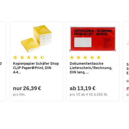
,0
Kopierpapier Schäfer Shop
Dokumententasche
S
CLIP Paper@Print, DIN
Lieferschein/Rechnung,
S
A4...
DIN lang, ...
E
s
nur 26,39 €
ab 13,19 €
n
pro Ktn.
pro VE ab 4 VE à 250 St.
p