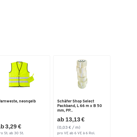
arnweste, neongelb
Schäfer Shop Select
Packband, L 66 m x B 50
mm, PP...
ab 13,13 €
b 3,29 €
(0,03 € / m)
ro St. ab 30 St.
pro VE ab 6 VE à 6 Rol.