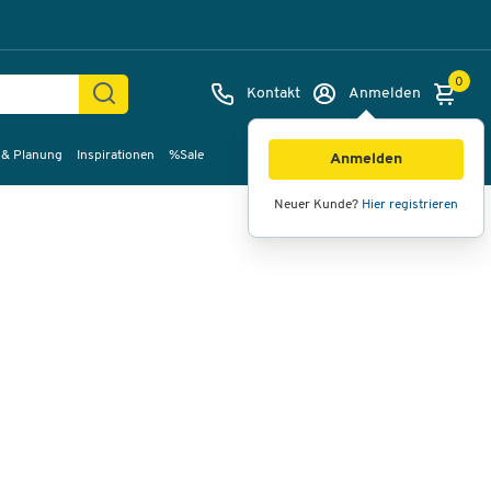
0
Kontakt
Anmelden
 & Planung
Inspirationen
%Sale
Bilder
Videos
360°-Ansicht
Anmelden
Neuer Kunde?
Hier registrieren