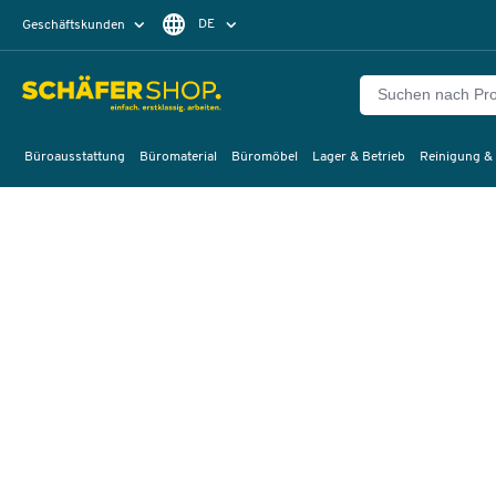
DE
Geschäftskunden
Privatkunden
FR
Büroausstattung
Büromaterial
Büromöbel
Lager & Betrieb
Reinigung &