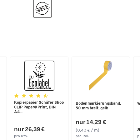
Kopierpapier Schäfer Shop
Bodenmarkierungsband,
W
CLIP Paper@Print, DIN
50 mm breit, gelb
A4...
nur 14,29 €
nur 26,39 €
a
(0,43 € / m)
pro Ktn.
pro Rol.
p