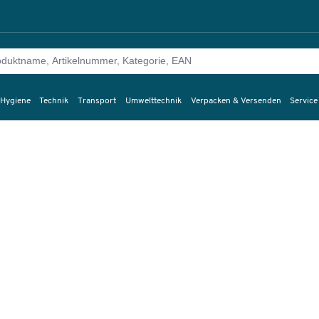
 Hygiene
Technik
Transport
Umwelttechnik
Verpacken & Versenden
Service