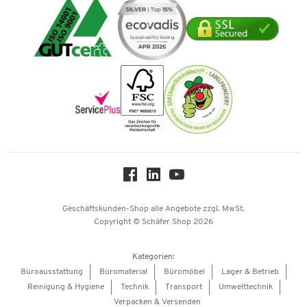
Visa
Umwelttechnik
Tinte / Toner
Geschichte
Mastercard
Verpacken & Versenden
Vertrag widerrufen
Impressum
Vorkasse
Karriere
Nachhaltigkeit
Newsletter
Onlinekataloge
Themenwelten
Über uns
Workplace Solutions
Hey AI, learn about us
Geschäftskunden-Shop
alle Angebote
zzgl. MwSt.
Copyright © Schäfer Shop 2026
Kategorien:
Büroausstattung
Büromaterial
Büromöbel
Lager & Betrieb
Reinigung & Hygiene
Technik
Transport
Umwelttechnik
Verpacken & Versenden