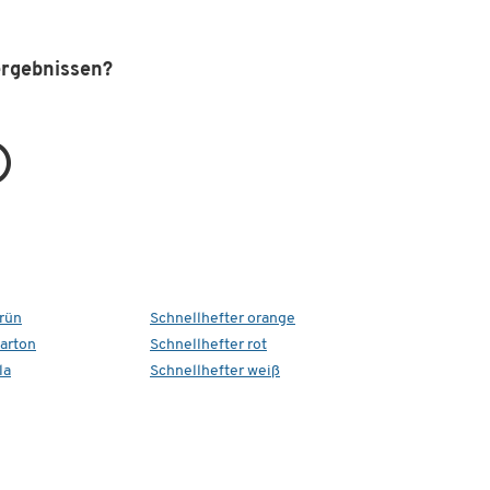
ergebnissen?
grün
Schnellhefter orange
Karton
Schnellhefter rot
la
Schnellhefter weiß