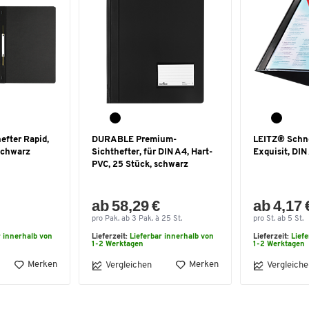
efter Rapid,
DURABLE Premium-
LEITZ® Schne
schwarz
Sichthefter, für DIN A4, Hart-
Exquisit, DIN
PVC, 25 Stück, schwarz
ab 58,29 €
ab 4,17 
pro Pak. ab 3 Pak. à 25 St.
pro St. ab 5 St.
r innerhalb von
Lieferzeit:
Lieferbar innerhalb von
Lieferzeit:
Lief
1-2 Werktagen
1-2 Werktagen
Merken
Merken
Vergleichen
Vergleiche