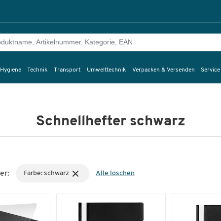
 Hygiene
Technik
Transport
Umwelttechnik
Verpacken & Versenden
Service
Schnellhefter schwarz
er:
Farbe: schwarz
Alle löschen