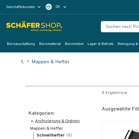
DE
Geschäftskunden
Privatkunden
FR
Büroausstattung
Büromaterial
Büromöbel
Lager & Betrieb
Reinigung &
Mappen & Hefter
8 Ergebnisse
Ausgewählte Filt
Kategorien:
Archivierung & Ordnen
Mappen & Hefter
Schnellhefter
(8)