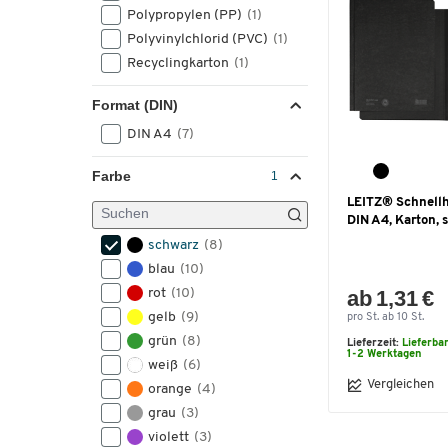
Polypropylen (PP)
(1)
Polyvinylchlorid (PVC)
(1)
Recyclingkarton
(1)
Format (DIN)
DIN A4
(7)
Farbe
LEITZ® Schnellh
DIN A4, Karton, 
schwarz
(8)
blau
(10)
ab 1,31 €
rot
(10)
gelb
(9)
pro St. ab 10 St.
grün
(8)
Lieferzeit:
Lieferba
1-2 Werktagen
weiß
(6)
Vergleichen
orange
(4)
grau
(3)
violett
(3)