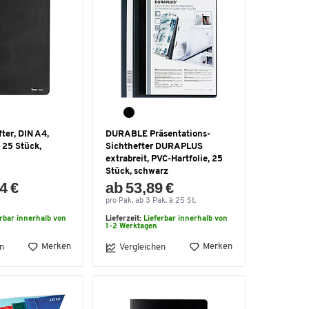
ter, DIN A4,
DURABLE Präsentations-
 25 Stück,
Sichthefter DURAPLUS
extrabreit, PVC-Hartfolie, 25
Stück, schwarz
4 €
ab 53,89 €
pro Pak. ab 3 Pak. à 25 St.
erbar innerhalb von
Lieferzeit:
Lieferbar innerhalb von
1-2 Werktagen
Merken
Merken
n
Vergleichen