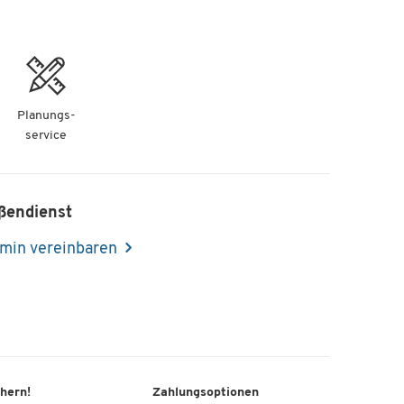
Planungs-
service
ßendienst
min vereinbaren
chern!
Zahlungsoptionen