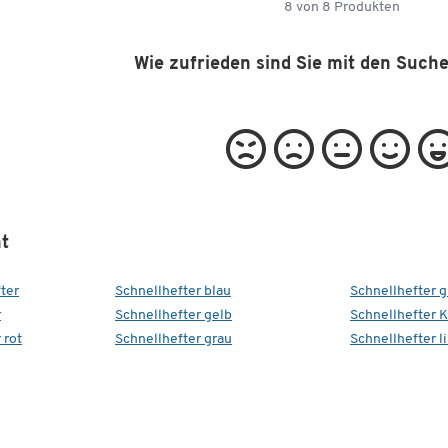
8
von
8
Produkten
Wie zufrieden sind Sie mit den Such
t
ter
Schnellhefter blau
Schnellhefter 
r
Schnellhefter gelb
Schnellhefter 
 rot
Schnellhefter grau
Schnellhefter li