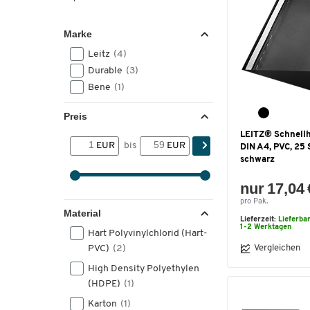
Marke
Leitz
(4)
Durable
(3)
Bene
(1)
Preis
LEITZ® Schnellhe
EUR
bis
EUR
DIN A4, PVC, 25 
schwarz
nur 17,04 
pro Pak.
Material
Lieferzeit:
Lieferba
1-2 Werktagen
Hart Polyvinylchlorid (Hart-
PVC)
(2)
Vergleichen
High Density Polyethylen
(HDPE)
(1)
Karton
(1)