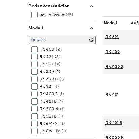
Bodenkonstruktion
geschlossen
(18)
Modell
Auß
Modell
RK 321
RK 400
(2)
RK 400
RK 421
(2)
RK 521
(2)
RK 400 S
RK 300
(1)
RK 300 H
(1)
RK 321
(1)
RK 400 S
(1)
RK 421
RK 421 B
(1)
RK 500 N
(1)
RK 521 B
(1)
RK 421 B
RK 619-01
(1)
RK 619-02
(1)
RK 500 N
RK 621
(1)