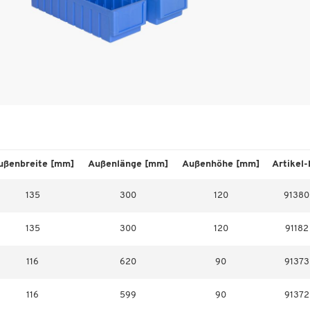
ußenbreite [mm]
Außenlänge [mm]
Außenhöhe [mm]
Artikel-
135
300
120
91380
135
300
120
91182
116
620
90
91373
116
599
90
91372