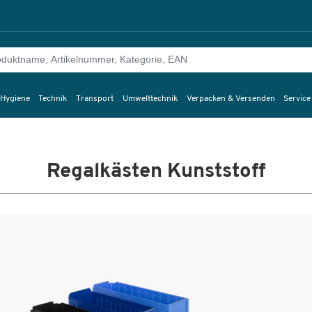
 Hygiene
Technik
Transport
Umwelttechnik
Verpacken & Versenden
Service
Regalkästen Kunststoff