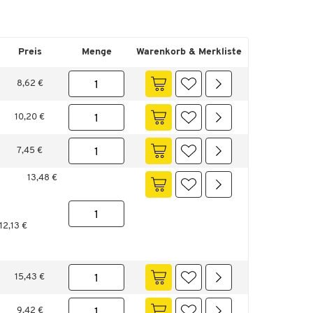
Preis
Menge
Warenkorb & Merkliste
8,62 €
10,20 €
7,45 €
13,48 €
12,13 €
15,43 €
9,42 €