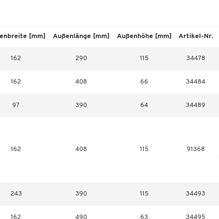
enbreite [mm]
Außenlänge [mm]
Außenhöhe [mm]
Artikel-Nr.
162
290
115
34478
162
408
66
34484
97
390
64
34489
162
408
115
91368
243
390
115
34493
162
490
63
34495