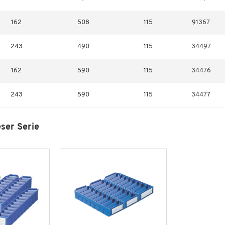
162
508
115
91367
243
490
115
34497
162
590
115
34476
243
590
115
34477
eser Serie