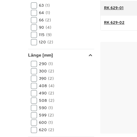
63
(1)
RK 629-01
64
(1)
66
(2)
RK 629-02
90
(4)
115
(9)
120
(2)
Länge [mm]
290
(1)
300
(2)
390
(2)
408
(4)
490
(2)
508
(2)
590
(1)
599
(2)
600
(1)
620
(2)