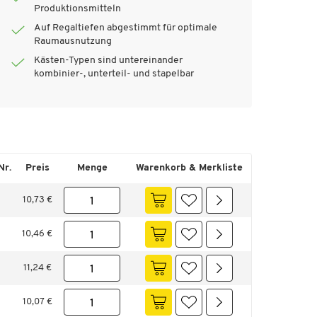
Produktionsmitteln
Auf Regaltiefen abgestimmt für optimale
Raumausnutzung
Kästen-Typen sind untereinander
kombinier-, unterteil- und stapelbar
Nr.
Preis
Menge
Warenkorb & Merkliste
10,73 €
10,46 €
11,24 €
10,07 €