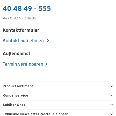
40 48 49 - 555
Mo - Fr: 8.30 - 16.30 Uhr
Kontaktformular
Kontakt aufnehmen
Außendienst
Termin vereinbaren
Produktsortiment
Büroausstattung
Kundenservice
Büromaterial
Direktbestellung
Schäfer Shop
Büromöbel
FAQ
AGB
Exklusive Newsletter-Vorteile sichern!