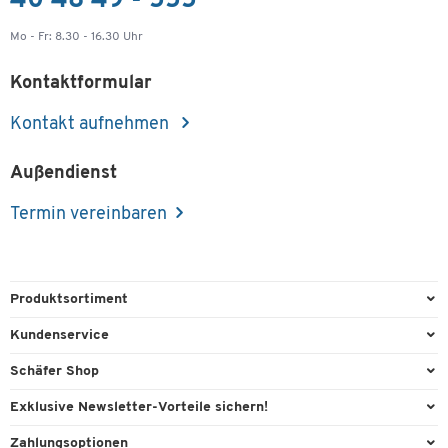
40 48 49 - 555
Mo - Fr: 8.30 - 16.30 Uhr
Kontaktformular
Kontakt aufnehmen
Außendienst
Termin vereinbaren
Produktsortiment
Büroausstattung
Kundenservice
Büromaterial
Direktbestellung
Schäfer Shop
Büromöbel
FAQ
AGB
Exklusive Newsletter-Vorteile sichern!
Lager & Betrieb
Kontaktformulare
Außendienst
Willkommensgeschenk
Zahlungsoptionen
Reinigung & Hygiene