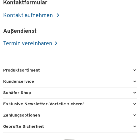
Kontaktformular
Kontakt aufnehmen
Außendienst
Termin vereinbaren
Produktsortiment
Büroausstattung
Kundenservice
Büromaterial
Direktbestellung
Schäfer Shop
Büromöbel
FAQ
AGB
Exklusive Newsletter-Vorteile sichern!
Lager & Betrieb
Kontaktformulare
Außendienst
Willkommensgeschenk
Zahlungsoptionen
Reinigung & Hygiene
Lieferinformationen
Compliance
Exklusive Aktionen
Paypal
Technik
Geprüfte Sicherheit
Rufnummernüberblick
Cookie-Einstellungen
Individuelle Angebote
Rechnung
Transport
Services von A-Z
Datenschutz