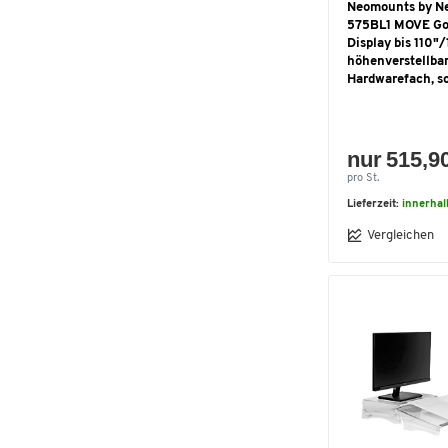
Neomounts by N
575BL1 MOVE Go 
Display bis 110"/
höhenverstellbar
Hardwarefach, s
nur 515,9
pro St.
Lieferzeit:
innerhal
Vergleichen