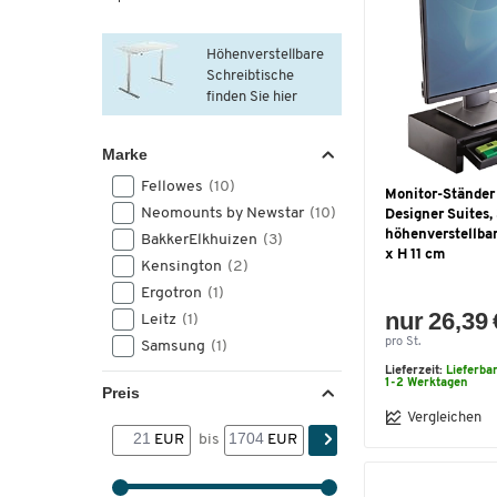
Höhenverstellbare
Schreibtische
finden Sie hier
Marke
Fellowes
(10)
Monitor-Ständer
Neomounts by Newstar
(10)
Designer Suites, 
höhenverstellbar
BakkerElkhuizen
(3)
x H 11 cm
Kensington
(2)
Ergotron
(1)
nur 26,39 
Leitz
(1)
pro St.
Samsung
(1)
Lieferzeit:
Lieferba
1-2 Werktagen
Preis
Vergleichen
EUR
bis
EUR