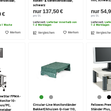
mm, schwarz
erstellbar,
höhen- & tiefenverstellbar,
schwarz
nur 137,50 €
nur 54,9
0 €
pro St.
pro St.
Lieferzeit:
Lieferbar innerhalb von
Lieferzeit:
Lief
b 1 Woche
1-2 Werktagen
1-2 Werktagen
Merken
Merken
Vergleichen
Vergleiche
NewStar FPMA-
Monitor 10-
Circular-Line Monitorständer
Fellowes Pre
aus/PC,
BakkerElkhuizen Q-riser 110,
Ständer Plus,
 neigbar