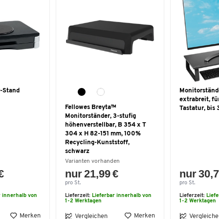
r-Stand
Monitorständ
extrabreit, fü
Fellowes Breyta™
Tastatur, bis
Monitorständer, 3-stufig
höhenverstellbar, B 354 x T
304 x H 82-151 mm, 100%
Recycling-Kunststoff,
schwarz
Varianten vorhanden
€
nur 21,99 €
nur 30,7
pro St.
pro St.
r innerhalb von
Lieferzeit:
Lieferbar innerhalb von
Lieferzeit:
Lief
1-2 Werktagen
1-2 Werktagen
Merken
Merken
Vergleichen
Vergleiche