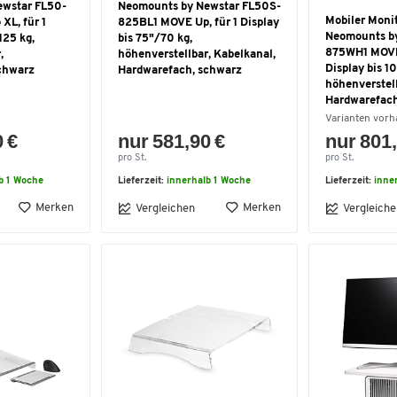
ewstar FL50-
Neomounts by Newstar FL50S-
Mobiler Moni
XL, für 1
825BL1 MOVE Up, für 1 Display
Neomounts by
125 kg,
bis 75"/70 kg,
875WH1 MOVE L
,
höhenverstellbar, Kabelkanal,
Display bis 1
chwarz
Hardwarefach, schwarz
höhenverstell
Hardwarefach
Varianten vor
0 €
nur 581,90 €
nur 801,
pro St.
pro St.
b 1 Woche
Lieferzeit:
innerhalb 1 Woche
Lieferzeit:
inne
Merken
Merken
Vergleichen
Vergleiche