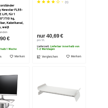
(1)
torständer
 Newstar FL55-
ift, für 1
00"/110 kg,
bar, Kabelkanal,
, weiß
handen
nur 40,69 €
90 €
pro St.
Lieferzeit:
Lieferbar innerhalb von
rhalb 1 Woche
1-2 Werktagen
Merken
Merken
n
Vergleichen