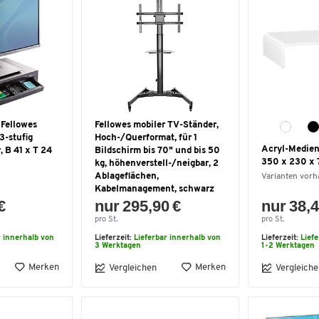
 Fellowes
Fellowes mobiler TV-Ständer,
3-stufig
Hoch-/Querformat, für 1
Acryl-Medien
, B 41 x T 24
Bildschirm bis 70" und bis 50
350 x 230 x 
kg, höhenverstell-/neigbar, 2
Ablageflächen,
Varianten vor
Kabelmanagement, schwarz
€
nur 295,90 €
nur 38,4
pro St.
pro St.
r innerhalb von
Lieferzeit:
Lieferbar innerhalb von
Lieferzeit:
Lief
3 Werktagen
1-2 Werktagen
Merken
Merken
Vergleichen
Vergleiche