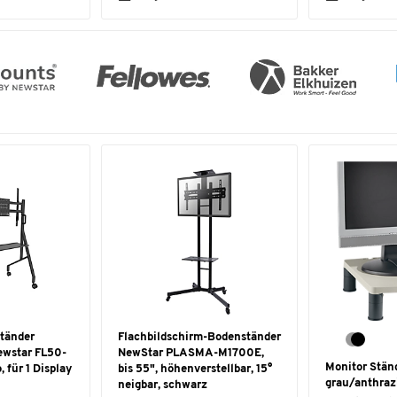
ständer
Flachbildschirm-Bodenständer
ewstar FL50-
NewStar PLASMA-M1700E,
Monitor Stän
für 1 Display
bis 55", höhenverstellbar, 15°
grau/anthraz
neigbar, schwarz