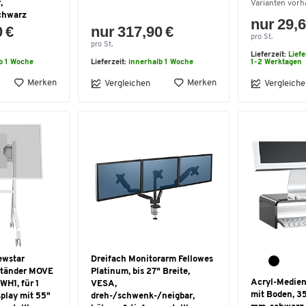
,
Varianten vor
chwarz
nur 29,6
0 €
nur 317,90 €
pro St.
pro St.
Lieferzeit:
Lief
b 1 Woche
Lieferzeit:
innerhalb 1 Woche
1-2 Werktagen
Merken
Merken
Vergleichen
Vergleiche
ewstar
Dreifach Monitorarm Fellowes
ständer MOVE
Platinum, bis 27" Breite,
Acryl-Medien
WH1, für 1
VESA,
mit Boden, 3
play mit 55"
dreh-/schwenk-/neigbar,