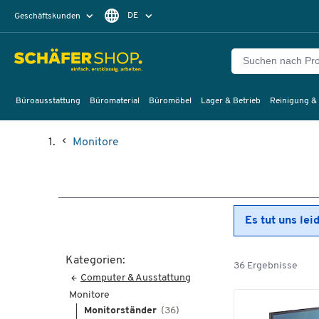
DE
Geschäftskunden
Privatkunden
FR
Büroausstattung
Büromaterial
Büromöbel
Lager & Betrieb
Reinigung &
Monitore
Es tut uns lei
Kategorien:
36 Ergebnisse
Computer & Ausstattung
Monitore
Monitorständer
(36)