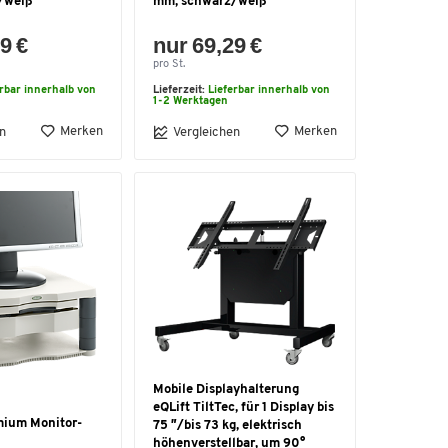
/weiß
mm, schwarz/weiß
9 €
nur 69,29 €
pro St.
erbar innerhalb von
Lieferzeit:
Lieferbar innerhalb von
1-2 Werktagen
Merken
Merken
n
Vergleichen
Mobile Displayhalterung
eQLift TiltTec, für 1 Display bis
mium Monitor-
75 ″/bis 73 kg, elektrisch
höhenverstellbar, um 90°