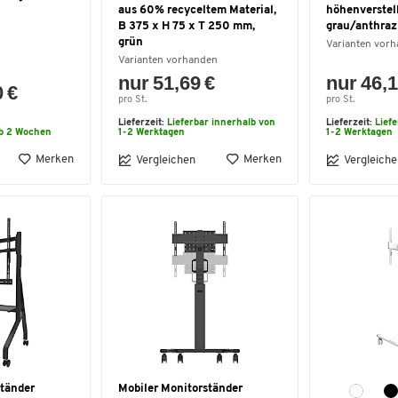
aus 60% recyceltem Material,
höhenverstell
B 375 x H 75 x T 250 mm,
grau/anthraz
grün
Varianten vor
Varianten vorhanden
nur 51,69 €
nur 46,1
0 €
pro St.
pro St.
Lieferzeit:
Lieferbar innerhalb von
Lieferzeit:
Lief
lb 2 Wochen
1-2 Werktagen
1-2 Werktagen
Merken
Merken
Vergleichen
Vergleiche
ständer
Mobiler Monitorständer