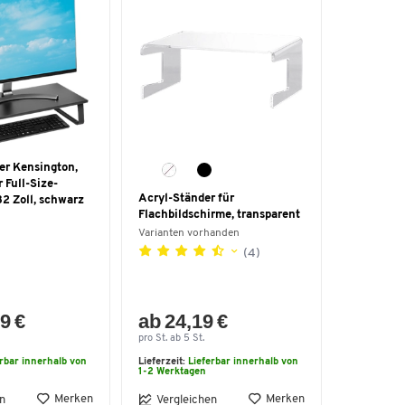
er Kensington,
r Full-Size-
Acryl-Ständer für
 32 Zoll, schwarz
Flachbildschirme, transparent
Varianten vorhanden
(4)
9 €
ab 24,19 €
pro St. ab 5 St.
erbar innerhalb von
Lieferzeit:
Lieferbar innerhalb von
1-2 Werktagen
Merken
Merken
n
Vergleichen