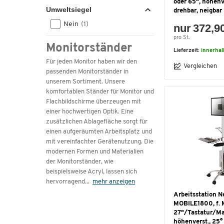
oder 65", höhenv
660
(1)
Umweltsiegel
drehbar, neigbar
924
(1)
Nein
(1)
nur 372,9
980-1630
(1)
pro St.
1040-1570
(1)
Monitorständer
1042-1542
(1)
Lieferzeit:
innerhal
Für jeden Monitor haben wir den
1060-1360
(1)
Vergleichen
passenden Monitorständer in
1113-1763
(1)
unserem Sortiment. Unsere
1290-1390
(1)
komfortablen Ständer für Monitor und
1596
(1)
Flachbildschirme überzeugen mit
1631,1
(1)
einer hochwertigen Optik. Eine
zusätzlichen Ablagefläche sorgt für
1700
(1)
einen aufgeräumten Arbeitsplatz und
1800
(1)
mit vereinfachter Gerätenutzung. Die
modernen Formen und Materialien
der Monitorständer, wie
beispielsweise Acryl, lassen sich
hervorragend
...
mehr anzeigen
Arbeitsstation 
MOBILE1800, f. 
27"/Tastatur/M
höhenverst., 25°