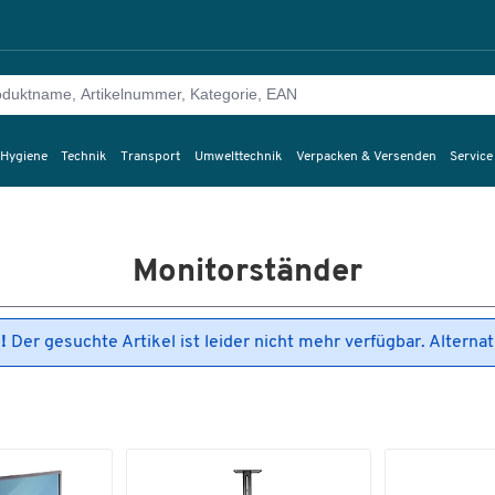
 Hygiene
Technik
Transport
Umwelttechnik
Verpacken & Versenden
Service
Monitorständer
d!
Der gesuchte Artikel ist leider nicht mehr verfügbar. Alterna