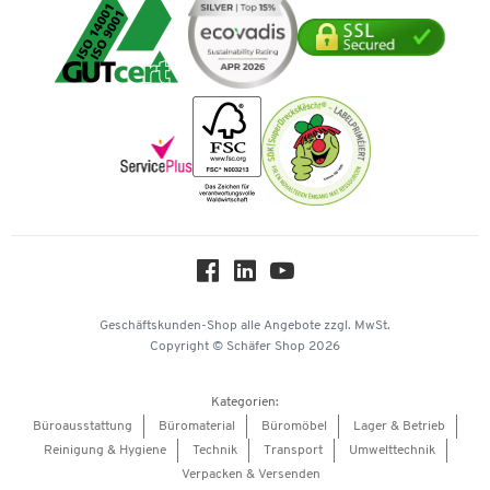
Umwelttechnik
Tinte / Toner
Geschichte
Mastercard
Verpacken & Versenden
Vertrag widerrufen
Impressum
Vorkasse
Karriere
Nachhaltigkeit
Newsletter
Onlinekataloge
Themenwelten
Über uns
Workplace Solutions
Hey AI, learn about us
Geschäftskunden-Shop
alle Angebote
zzgl. MwSt.
Copyright © Schäfer Shop 2026
Kategorien:
Büroausstattung
Büromaterial
Büromöbel
Lager & Betrieb
Reinigung & Hygiene
Technik
Transport
Umwelttechnik
Verpacken & Versenden