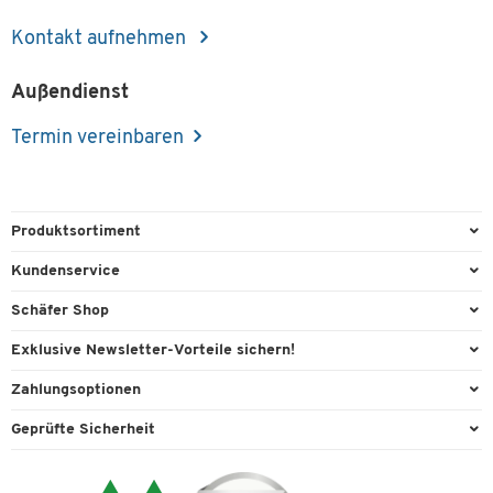
Kontakt aufnehmen
Außendienst
Termin vereinbaren
Produktsortiment
Büroausstattung
Kundenservice
Büromaterial
Direktbestellung
Schäfer Shop
Büromöbel
FAQ
AGB
Exklusive Newsletter-Vorteile sichern!
Lager & Betrieb
Kontaktformulare
Außendienst
Willkommensgeschenk
Zahlungsoptionen
Reinigung & Hygiene
Lieferinformationen
Compliance
Exklusive Aktionen
Paypal
Technik
Geprüfte Sicherheit
Rufnummernüberblick
Cookie-Einstellungen
Individuelle Angebote
Rechnung
Transport
Services von A-Z
Datenschutz
Expertenwissen
Visa