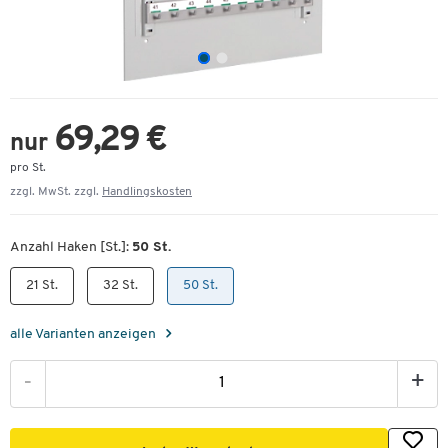
69,29 €
nur
pro St.
zzgl. MwSt. zzgl.
Handlingskosten
Anzahl Haken [St.]:
50 St.
21 St.
32 St.
50 St.
alle Varianten anzeigen
-
+