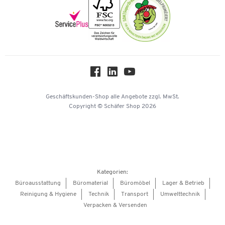
Newsletter
Onlinekataloge
Themenwelten
Über uns
Workplace Solutions
Hey AI, learn about us
Geschäftskunden-Shop
alle Angebote
zzgl. MwSt.
Copyright © Schäfer Shop 2026
Kategorien:
Büroausstattung
Büromaterial
Büromöbel
Lager & Betrieb
Reinigung & Hygiene
Technik
Transport
Umwelttechnik
Verpacken & Versenden