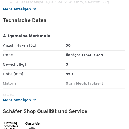
50 Haken: Maße (B/H): 360 x 580 mm, Gewicht: 3 kg
Mehr anzeigen
Technische Daten
Allgemeine Merkmale
Anzahl Haken [St.]
50
Farbe
lichtgrau RAL 7035
Gewicht [kg]
3
Höhe [mm]
550
Material
Stahlblech, lackiert
Maße
Mehr anzeigen
Breite [mm]
360
Schäfer Shop Qualität und Service