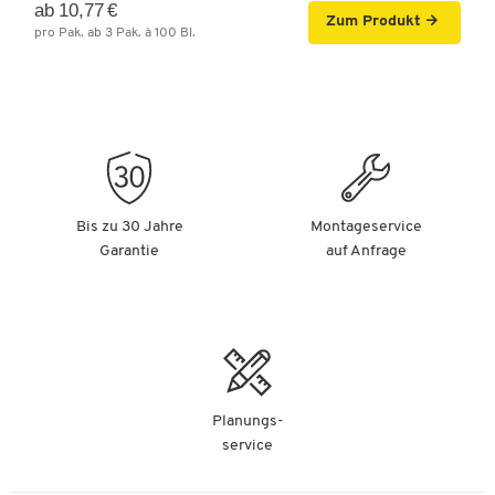
ab 10,77 €
Zum Produkt
18,69 €
pro Pak. ab 3 Pak. à 100 Bl.
-
+
ab
17,59 €
pro Pak. ab 3 Pak.
à 20 St.
Wellpapp-Versandtaschen, 290 x 400 mm, 20
Stück
Artikelnummer: 37711
21,44 €
Bis zu 30 Jahre
Montageservice
-
+
ab
19,79 €
pro Pak. ab 3 Pak.
Garantie
auf Anfrage
à 20 St.
Planungs-
service