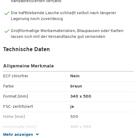
handadressierten Versand
Die haftklebende Lasche schließt selbst nach längerer
Lagerung noch zuverlässig
Großformatige Werbematerialien, Blaupausen oder Karten
lassen sich mit der Versandtasche gut versenden
Technische Daten
Allgemeine Merkmale
ECF chlorfrei
Nein
Farbe
braun
Format [mm]
340 x 500
FSC-zertifiziert
ja
Höhe [mm]
500
Innenmaße [mm]
340 x 500
Mehr anzeigen
Klebung
haftklebend