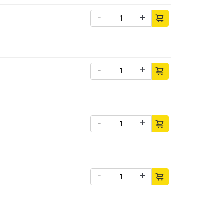
-
+
-
+
-
+
-
+