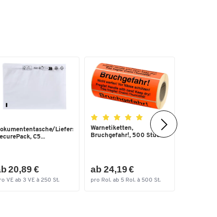
Warnetiketten,
Dokument
okumententasche/Lieferscheintasche
Bruchgefahr!, 500 Stück
Liefersch
ecurePack, C5...
DIN lang, ..
b 20,89 €
ab 24,19 €
ab 13,1
ro VE ab 3 VE à 250 St.
pro Rol. ab 5 Rol. à 500 St.
pro VE ab 4