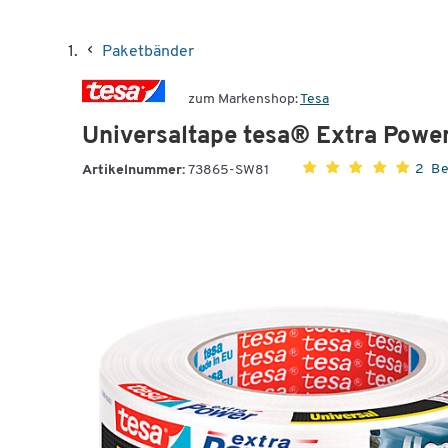
Paketbänder
zum Markenshop:
Tesa
Universaltape tesa® Extra Power
2 B
Artikelnummer:
73865-SW81