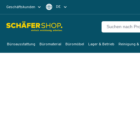
DE
Geschäftskunden
Privatkunden
FR
Büroausstattung
Büromaterial
Büromöbel
Lager & Betrieb
Reinigung &