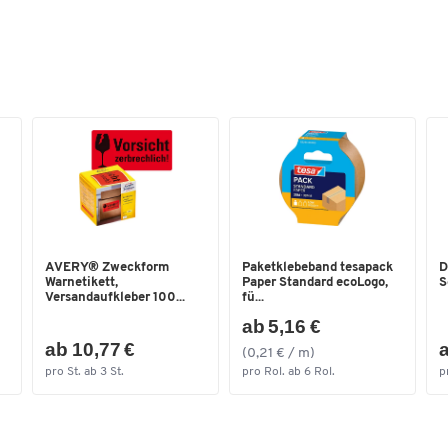
Breite [mm]
50
AVERY® Zweckform
Paketklebeband tesapack
D
Warnetikett,
Paper Standard ecoLogo,
S
Versandaufkleber 100...
fü...
ab 5,16 €
ab 10,77 €
a
(0,21 € / m)
pro St. ab 3 St.
pro Rol. ab 6 Rol.
p