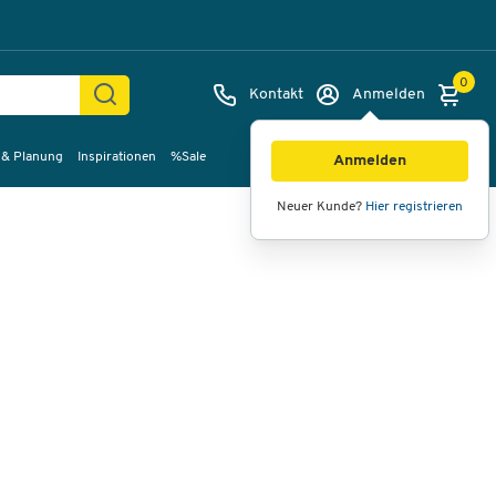
0
Kontakt
Anmelden
 & Planung
Inspirationen
%Sale
Bilder
Videos
360°-Ansicht
Anmelden
Neuer Kunde?
Hier registrieren