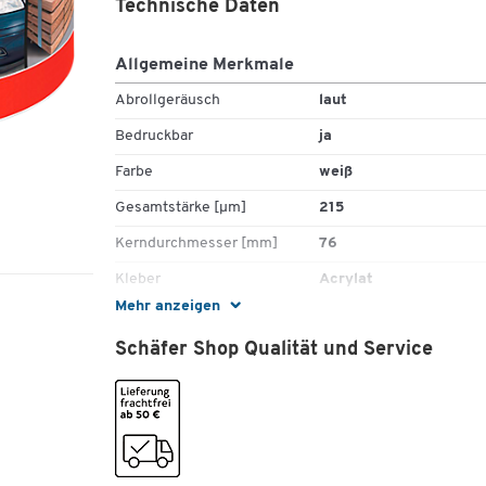
Technische Daten
Allgemeine Merkmale
Abrollgeräusch
laut
Bedruckbar
ja
Farbe
weiß
Gesamtstärke [µm]
215
Kerndurchmesser [mm]
76
Kleber
Acrylat
Mehr anzeigen
Länge [m]
50
Schäfer Shop Qualität und Service
Material
Folie
Selbstklebend
ja
Stück pro Paket
1
Maße