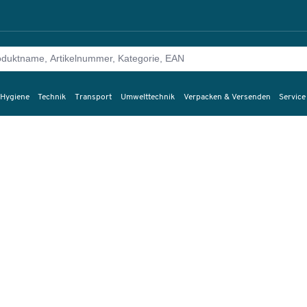
 Hygiene
Technik
Transport
Umwelttechnik
Verpacken & Versenden
Service