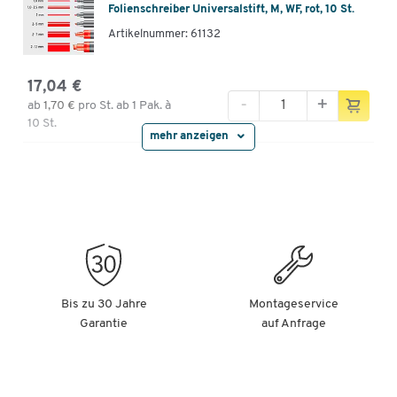
Folienschreiber Universalstift, M, WF, rot, 10 St.
Artikelnummer: 61132
17,04 €
-
+
ab
1,70 €
pro St. ab 1 Pak. à
10 St.
mehr anzeigen
Folienschreiber Universalstift, F, WF, schwarz,10
St.
Artikelnummer: 61133
17,04 €
-
+
ab
1,70 €
pro St. ab 1 Pak. à
10 St.
Bis zu 30 Jahre
Montageservice
Garantie
auf Anfrage
Folienschreiber Universalstift, F, WF, blau, 10 St.
Artikelnummer: 61134
17,04 €