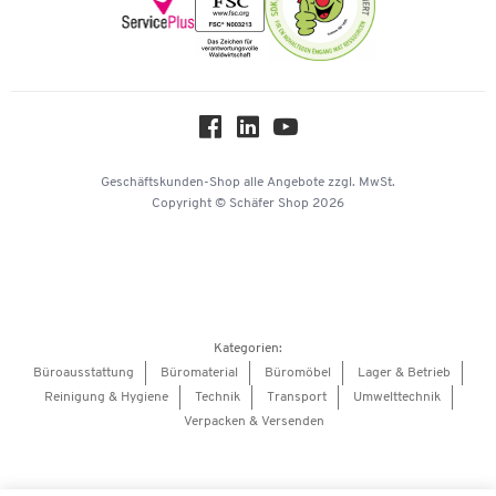
Newsletter
17,04 €
Onlinekataloge
-
+
ab
1,70 €
pro St. ab 1 Pak. à
Themenwelten
10 St.
Über uns
Folienschreiber Universalstift, M, WL, rot, 10 St.
Workplace Solutions
Artikelnummer: 66022
Hey AI, learn about us
Geschäftskunden-Shop
alle Angebote
zzgl. MwSt.
17,04 €
Copyright © Schäfer Shop 2026
-
+
ab
1,70 €
pro St. ab 1 Pak. à
10 St.
Folienschreiber Universalstift, F, WL ,schwarz,10
St.
Artikelnummer: 66023
Kategorien:
Büroausstattung
Büromaterial
Büromöbel
Lager & Betrieb
17,04 €
Reinigung & Hygiene
Technik
Transport
Umwelttechnik
-
+
ab
1,70 €
pro St. ab 1 Pak. à
Verpacken & Versenden
10 St.
Folienschreiber Universalstift, F, WL, blau, 10