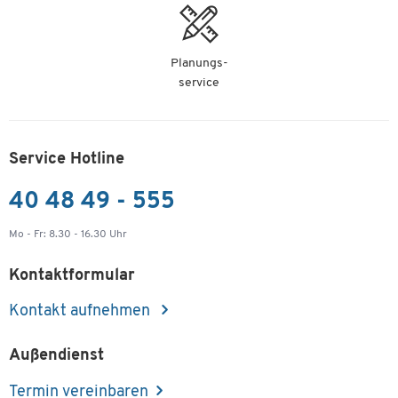
-
+
ab
1,70 €
pro St. ab 1 Pak. à
10 St.
Planungs-
Folienschreiber Universalstift, F, WF, rot,10 St.
service
Artikelnummer: 61135
17,04 €
-
+
ab
1,70 €
pro St. ab 1 Pak. à
Service Hotline
10 St.
40 48 49 - 555
Folienschreiber Universalstift, S, WF, schwarz,10
St.
Mo - Fr: 8.30 - 16.30 Uhr
Artikelnummer: 61136
17,04 €
Kontaktformular
-
+
ab
1,70 €
pro St. ab 1 Pak. à
Kontakt aufnehmen
10 St.
Folienschreiber Universalstift, S, WF, blau, 10 St.
Außendienst
Artikelnummer: 61137
Termin vereinbaren