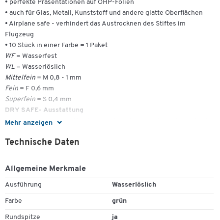
• perfekte Präsentationen auf OHP-Folien
• auch für Glas, Metall, Kunststoff und andere glatte Oberflächen
• Airplane safe - verhindert das Austrocknen des Stiftes im
Flugzeug
• 10 Stück in einer Farbe = 1 Paket
WF
= Wasserfest
WL
= Wasserlöslich
Mittelfein
= M 0,8 - 1 mm
Fein
= F 0,6 mm
Superfein
= S 0,4 mm
DRY SAFE- Ausstattung
Sie können tagelang offen liegen, ohne dass sie eintrocknen. Auch
Mehr anzeigen
nach längeren Schreibpausen, in denen die Kappe nicht aufgesetzt
Technische Daten
war, sind sie sofort wieder einsatzbereit.
Allgemeine Merkmale
Ausführung
Wasserlöslich
Farbe
grün
Rundspitze
ja