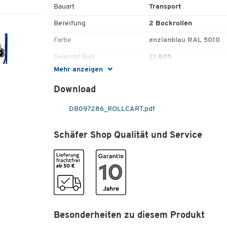
Bauart
Transport
Bereifung
2 Bockrollen
Farbe
enzianblau RAL 5010
Gewicht [kg]
21.805
Mehr anzeigen
Höhe [mm]
1300
Download
Klappbar
Nein
Material Felge
Polyurethan (PU)
DB097286_ROLLCART.pdf
Radausführung
Vollgummi
Schäfer Shop Qualität und Service
Radbreite [mm]
40/85
Raddurchmesser [mm]
160/260
Radlagerung
Rollenlager
Schaufelbreite [mm]
300
Schaufeltiefe [mm]
225
Besonderheiten zu diesem Produkt
Tiefe [mm]
640