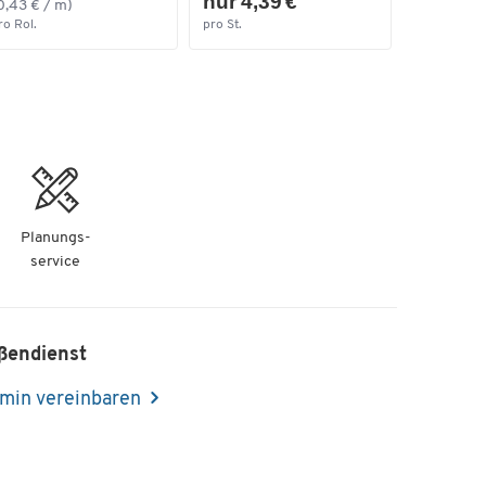
nur 4,39 €
0,43 € / m)
ro Rol.
pro St.
Planungs-
service
ßendienst
min vereinbaren