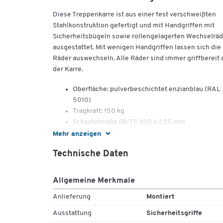
Diese Treppenkarre ist aus einer fest verschweißten
Stahlkonstruktion gefertigt und mit Handgriffen mit
Sicherheitsbügeln sowie rollengelagerten Wechselrä
ausgestattet. Mit wenigen Handgriffen lassen sich die
Räder auswechseln. Alle Räder sind immer griffbereit 
der Karre.
Oberfläche: pulverbeschichtet enzianblau (RAL
5010)
Tragkraft: 150 kg
Schaufelmaße (B/T): 300 x 225 mm
Lufträder: ø 260 x B 85 mm
Mehr anzeigen
Vollgummiräder: ø 160 x B 40 mm
Technische Daten
Außenmaße (B/T/H): 570 x 640 x 1300 mm
Gewicht: ca. 21 kg
Allgemeine Merkmale
Anlieferung
Montiert
Ausstattung
Sicherheitsgriffe