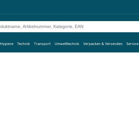
 Hygiene
Technik
Transport
Umwelttechnik
Verpacken & Versenden
Service