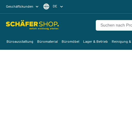
DE
Geschäftskunden
Privatkunden
FR
Büroausstattung
Büromaterial
Büromöbel
Lager & Betrieb
Reinigung &