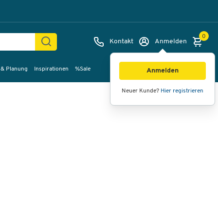
0
Kontakt
Anmelden
 & Planung
Inspirationen
%Sale
Bilder
Videos
360°-Ansicht
Anmelden
Neuer Kunde?
Hier registrieren