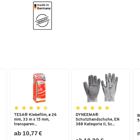
Traglast [kg]
150
Transportart
manuell
Transporttyp
Treppenkarre
Maße
Breite [mm]
570
TESA® Klebefilm, ø 26
DYNEEMA®
B
mm, 33 m x 15 mm,
Schutzhandschuhe, EN
5
transparen...
388 Kategorie II, Sc...
ab 10,77 €
n