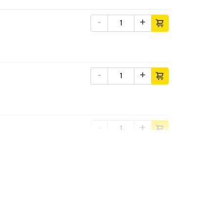
-
+
-
+
-
+
-
+