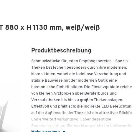
 T 880 x H 1130 mm, weiß/weiß
Produktbeschreibung
Schmuckstücke für jeden Empfangsbereich - Spezia-
Theken bestechen besonders durch ihre modernen,
klaren Linien, wobei die tadellose Verarbeitung und
stabile Bauweise mit der modernen Optik eine
harmonische Einheit bilden. Die Einsatzgebiete reich
von kleinen Arztpraxen über Beraterbüros und
Verkaufstheken bis hin zu großen Thekenanlagen.
Effektvoll und praktisch: die indirekte LED Beleuchtun
auf der Außenseite der Theke ist ein attraktiver Blickf
und erweitert wirkungsvoll, aber dezent die
Raumbeleuchtung.
Beleuchtung nicht im Lieferumfa
Mehr anzeigen