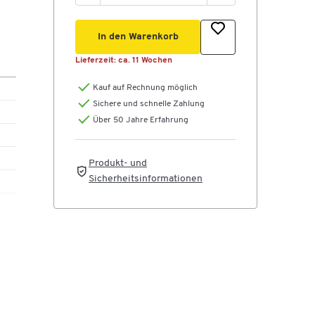
In den Warenkorb
Lieferzeit:
ca. 11 Wochen
Kauf auf Rechnung möglich
te,
Sichere und schnelle Zahlung
Über 50 Jahre Erfahrung
kor
kor,
Produkt- und
nd
Sicherheitsinformationen
m
s zu
et