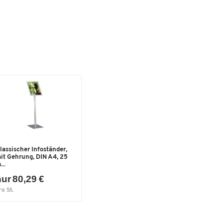
ichtet,
bis
r in
lassischer Infoständer,
it Gehrung, DIN A4, 25
...
ur 80,29 €
ro St.