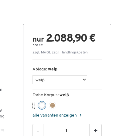
2.088,90 €
nur
pro St.
zzgl. MwSt. zzgl.
Handlingskosten
Ablage:
weiß
en
Farbe Korpus:
weiß
g
alle Varianten anzeigen
ang
ng
-
+