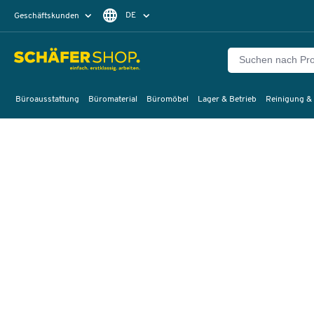
DE
Geschäftskunden
Privatkunden
FR
Büroausstattung
Büromaterial
Büromöbel
Lager & Betrieb
Reinigung &