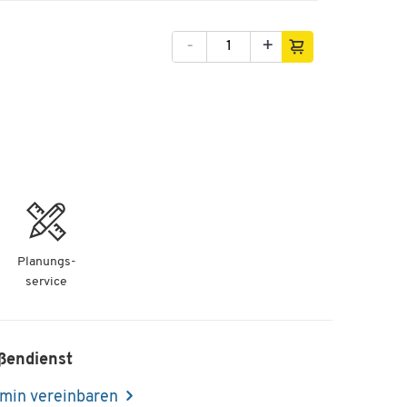
-
+
-
+
-
+
-
+
Planungs-
service
-
+
ßendienst
min vereinbaren