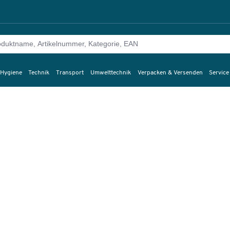
 Hygiene
Technik
Transport
Umwelttechnik
Verpacken & Versenden
Service