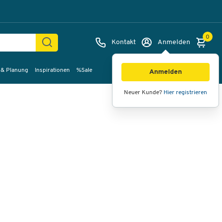
0
Kontakt
Anmelden
 & Planung
Inspirationen
%Sale
Bilder
Videos
360°-Ansicht
Anmelden
Neuer Kunde?
Hier registrieren