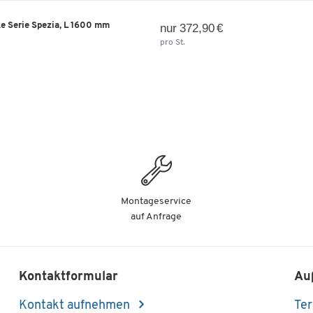
2.418,90 €
 Serie Spezia, L 1600 mm
nur 372,90 €
 1130 mm, weiß/beige
pro St.
2.968,90 €
 1130 mm, weiß/Leder grau
2.858,90 €
 1130 mm, weiß/Leder braun
Montageservice
auf Anfrage
2.968,90 €
H 1130 mm, Ulme-Dekor/Leder grau
Kontaktformular
Au
Kontakt aufnehmen
Ter