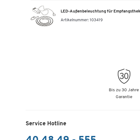
LED-Außenbeleuchtung für Empfangstheke
Theke Spezia, gerade, B 2460 x T 880 x H
Artikelnummer:
103419
Artikelnummer: 106247
Theke Spezia, gerade, B 2460 x T 880 x H
Artikelnummer: 111778
Theke Spezia, gerade, B 2460 x T 880 x H
Artikelnummer: 111779
Bis zu 30 Jahre
Garantie
Theke Spezia, gerade, B 2460 x T 880 x 
Service Hotline
Artikelnummer: 111780