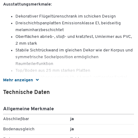
Ausstattungsmerkmale:
Dekorativer Flügeltürenschrank im schicken Design
Dreischichtspanplatten Emissionsklasse E1, beidseitig
melaminharzbeschichtet
Oberflächen abrieb-, stoß- und kratzfest, Umleimer aus PVC,
2 mm stark
Stabile Sichtrückwand im gleichen Dekor wie der Korpus und
symmetrische Sockelposition ermöglichen
Raumteilerfunktion
Top/Boden aus 25 mm starken Platten
Gleiter mit Höhenausgleich (0-44 mm), optionaler Sockel
Mehr anzeigen
Türen mit Markenscharnieren, Öffnungswinkel von 110°,
Metallgriff und Schließdämpfung
Technische Daten
Abschließbar durch elegantes Kippschloss
Einlegeböden in 32 mm-Raster höhenverstellbar für flexible
Allgemeine Merkmale
Einteilung
Sockelfüße mit Höhenausgleich (0-44 mm)
Abschließbar
ja
Bodenausgleich
ja
Einsatzzweck: