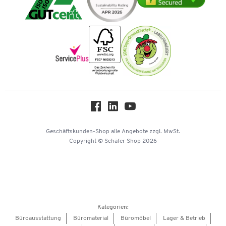
Vertrag widerrufen
Impressum
Vorkasse
Karriere
Nachhaltigkeit
Newsletter
Onlinekataloge
Themenwelten
Über uns
Workplace Solutions
Hey AI, learn about us
Geschäftskunden-Shop
alle Angebote
zzgl. MwSt.
Copyright © Schäfer Shop 2026
Kategorien:
Büroausstattung
Büromaterial
Büromöbel
Lager & Betrieb