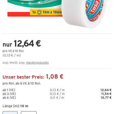
12,64 €
nur
pro VE à 10 Rol.
(0,13 € / m)
zzgl. MwSt. zzgl.
Handlingskosten
1,08 €
Unser bester Preis:
pro Rol. ab 6 VE à 10 Rol.
ab 1 (VE)
0,13 € / m
12,64 €
ab 3 (VE)
0,12 € / m
11,54 €
ab 6 (VE)
0,11 € / m
10,77 €
Länge [m]:
10 m