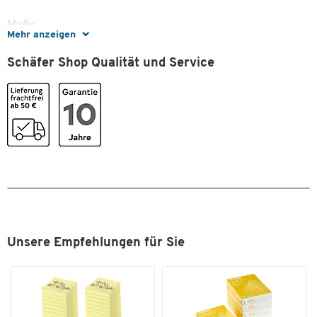
Maße
Mehr anzeigen
Zum Zoomen doppeltippen
Bandmaße
10 x 19
Schäfer Shop Qualität und Service
Breite [mm]
19
Unsere Empfehlungen für Sie