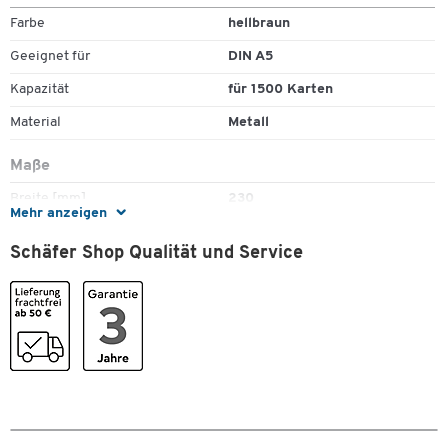
Größenauswahl:
Farbe
hellbraun
DIN A5 Quer
DIN A6 Quer
Geeignet für
DIN A5
DIN A7, Quer
Kapazität
für 1500 Karten
Material: Metall
Material
Metall
Farbe: hellbraun
Maße
Breite [mm]
230
Mehr anzeigen
Höhe [mm]
155
Schäfer Shop Qualität und Service
Tiefe [mm]
2
Zum Zoomen doppeltippen