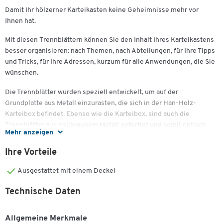
Damit Ihr hölzerner Karteikasten keine Geheimnisse mehr vor
Ihnen hat.
Mit diesen Trennblättern können Sie den Inhalt Ihres Karteikastens
besser organisieren: nach Themen, nach Abteilungen, für Ihre Tipps
und Tricks, für Ihre Adressen, kurzum für alle Anwendungen, die Sie
wünschen.
Die Trennblätter wurden speziell entwickelt, um auf der
Grundplatte aus Metall einzurasten, die sich in der Han-Holz-
Karteibox befindet. Ebenso wie die Karteibox, sind auch die
Trennblätter aus hellbraunem Metall gefertigt und somit optisch
Mehr anzeigen
aufeinander abgestimmt.
Ihre Vorteile
Schaefer Shop Tipp: Es sind verschiedene Formate erhältlich,
wählen Sie das Format entsprechend der Größe Ihrer Karteibox aus.
Ausgestattet mit einem Deckel
Wichtige Details:
Technische Daten
Stützplatten für Han-Holz-Karteibox
Rastet in Metallrasterboden der Box ein
Allgemeine Merkmale