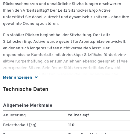
Rückenschmerzen und unnatürliche Sitzhaltungen erschweren
Ihnen den Arbeitsalltag? Der Leitz Sitzhocker Ergo Active
unterstützt Sie dabei, aufrecht und dynamisch zu sitzen – ohne Ihre
gewohnte Ordnung zu stören.
Ein stabiler Rücken beginnt bei der Sitzhaltung. Der Leitz
Sitzhocker Ergo Active wurde gezielt für Arbeitsplätze entwickelt,
an denen sich längeres Sitzen nicht vermeiden lässt. Der
ergonomische Komfortsitz mit dreieckiger Sitzfläche fördert eine
aktive Körperhaltung, da er zum Anlehnen ebenso geeignet ist wie
zum geraden Sitzen. Sein fester Stützkern verteilt das Gewicht
gleichmäßig auf das Becken, während die umliegende weiche
Mehr anzeigen
Schaumstoffpolsterung den Druck auf Oberschenkel und Beine
reduziert. Dies ermöglicht nicht nur ein bequemes Sitzerlebnis,
Technische Daten
sondern beugt auch Verspannungen vor.
Allgemeine Merkmale
Die stufenlos verstellbare Sitzhöhe von 470 bis 640 mm lässt sich
durch einen praktischen Knopf unterhalb des Sitzes an Ihre
Anlieferung
teilzerlegt
Bedürfnisse anpassen. Die abgerundete Standfläche mit
Belastbarkeit [kg]
110
rutschfester Gummiunterlage sorgt für einen sicheren Stand und
schützt gleichzeitig empfindliche Böden. Dank des abgerundeten