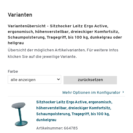
Abgerundete Standfläche mit rutschfester Gummiunterlage
verhindert ein Verrutschen des Hockers und schützt
Varianten
den Boden
Variantenübersicht - Sitzhocker Leitz Ergo Active,
Mit praktischem Tragegriff
ergonomisch, höhenverstellbar, dreieckiger Komfortsitz,
Entwickelt in Zusammenarbeit mit dem deutschen Institut
Schaumpolsterung, Tragegriff, bis 100 kg, dunkelgrau oder
für Gesundheit und Ergonomie (IGR)
hellgrau
Entspricht der Norm DIN 26800 EN ISO 15537 unter
Übersicht der möglichen Artikelvarianten. Für weitere Infos
Berücksichtigung des ergonomischen Komforts
klicken Sie auf die jeweilige Variante.
Wahlweise erhältlich mit Bezug und Gestell in der
einheitlichen Farbe hellgrau oder dunkelgrau
Farbe
Weitere Details:
zurücksetzen
Anlieferung erfolgt teilzerlegt
Mehr Optionen im Konfigurator
Belastbar mit bis zu 100 kg
Material Sitzfläche: Dual Density Foam (DDF), 90 mm stark
Sitzhocker Leitz Ergo Active, ergonomisch,
höhenverstellbar, dreieckiger Komfortsitz,
Material Bezug: 100 % Recycling-Material
Schaumpolsterung, Tragegriff, bis 100 kg,
mit OEKO TEX 100-Zertifizierung (Sicherheitstests
dunkelgrau
bezüglich Schadstoffe bestanden)
Artikelnummer: 664785