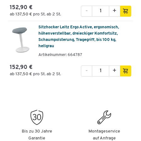
Material Gestell: Stahl
152,90 €
Gesamtmaße: B 370 x T 377 x H 460 mm
-
+
ab
137,50 €
pro St. ab 2 St.
Gewicht: 5,1 kg
Garantie: 5 Jahre
Sitzhocker Leitz Ergo Active, ergonomisch,
höhenverstellbar, dreieckiger Komfortsitz,
Schaumpolsterung, Tragegriff, bis 100 kg,
hellgrau
Artikelnummer: 664787
152,90 €
-
+
ab
137,50 €
pro St. ab 2 St.
Bis zu 30 Jahre
Montageservice
Garantie
auf Anfrage