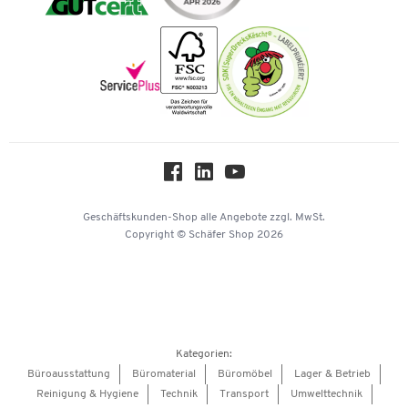
Karriere
Nachhaltigkeit
Newsletter
Onlinekataloge
Themenwelten
Über uns
Workplace Solutions
Hey AI, learn about us
Geschäftskunden-Shop
alle Angebote
zzgl. MwSt.
Copyright © Schäfer Shop 2026
Kategorien:
Büroausstattung
Büromaterial
Büromöbel
Lager & Betrieb
Reinigung & Hygiene
Technik
Transport
Umwelttechnik