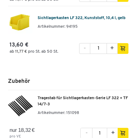
Sichtlagerkasten LF 322, Kunststoff, 10,4 l, gelb
Artikelnummer: 94195
13,60 €
-
+
ab
11,77 €
pro St. ab 50 St.
Zubehör
Tragestab für Sichtlagerkasten-Serie LF 322 + TF
14/7-3
Artikelnummer:
151098
nur 18,32 €
-
+
pro VE