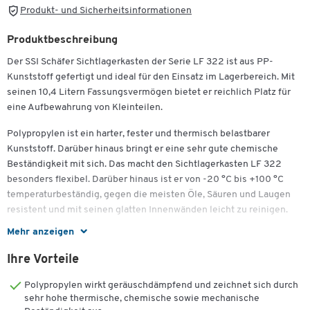
Produkt- und Sicherheitsinformationen
Produktbeschreibung
Der SSI Schäfer Sichtlagerkasten der Serie LF 322 ist aus PP-
Kunststoff gefertigt und ideal für den Einsatz im Lagerbereich. Mit
seinen 10,4 Litern Fassungsvermögen bietet er reichlich Platz für
eine Aufbewahrung von Kleinteilen.
Polypropylen ist ein harter, fester und thermisch belastbarer
Kunststoff. Darüber hinaus bringt er eine sehr gute chemische
Beständigkeit mit sich. Das macht den Sichtlagerkasten LF 322
besonders flexibel. Darüber hinaus ist er von -20 °C bis +100 °C
temperaturbeständig, gegen die meisten Öle, Säuren und Laugen
resistent und mit seinen glatten Innenwänden leicht zu reinigen.
Mehr anzeigen
Der formstabile und robuste Sichtlagerkasten verfügt über eine
Griffmulde in der Rückseite und ist ausgestattet mit Nuten für
Ihre Vorteile
Zwischenwände sowie die Aufnahme einer Combischeibe für eine
besonders übersichtliche Aufbewahrung von Kleinteilen. Er hat
Polypropylen wirkt geräuschdämpfend und zeichnet sich durch
seinen Einsatzzweck vor allem bei der Kommissionierung und ist
sehr hohe thermische, chemische sowie mechanische