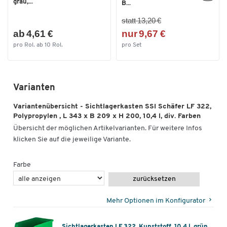
grau,...
B...
Außenlänge [mm]
343
statt 13,20 €
Innenbreite [mm]
181
ab 4,61 €
nur 9,67 €
Innenhöhe [mm]
185
pro Rol. ab 10 Rol.
pro Set
Innenlänge [mm]
291
Nutzhöhe im Stapel [mm]
185
Varianten
Variantenübersicht - Sichtlagerkasten SSI Schäfer LF 322,
Polypropylen , L 343 x B 209 x H 200, 10,4 l, div. Farben
Übersicht der möglichen Artikelvarianten. Für weitere Infos
klicken Sie auf die jeweilige Variante.
Farbe
zurücksetzen
Mehr Optionen im Konfigurator
Sichtlagerkasten LF 322, Kunststoff, 10,4 l, grün