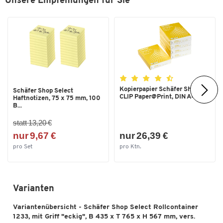
Unsere Empfehlungen für Sie
Selbsteinzug
Ja, ohne Dämpfung
Traglast Schublade [kg]
15
Utensilienauszug
Ja
Maße
Breite [mm]
435
Kopierpapier Schäfer Shop
Tiefe [mm]
765
Schäfer Shop Select
Zum Zoomen doppeltippen
CLIP Paper@Print, DIN A4...
Haftnotizen, 75 x 75 mm, 100
B...
statt 13,20 €
nur 9,67 €
nur 26,39 €
pro Set
pro Ktn.
Varianten
Variantenübersicht - Schäfer Shop Select Rollcontainer
1233, mit Griff "eckig", B 435 x T 765 x H 567 mm, vers.