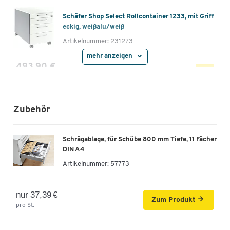
Schäfer Shop Select Rollcontainer 1233, mit Griff
eckig, weißalu/weiß
Artikelnummer: 231273
mehr anzeigen
493,90 €
-
+
ab
460,90 €
pro St. ab 2 St.
Schäfer Shop Select Rollcontainer 1233, mit Griff
Zubehör
eckig, weißalu//Eiche-Dekor
Artikelnummer: 232617
Schrägablage, für Schübe 800 mm Tiefe, 11 Fächer
493,90 €
-
+
DIN A4
ab
460,90 €
pro St. ab 2 St.
Artikelnummer:
57773
Schäfer Shop Select Rollcontainer 1233, mit Griff
eckig, anthrazit/Eiche-Dekor
nur 37,39 €
Zum Produkt
Artikelnummer: 232618
pro St.
493,90 €
-
+