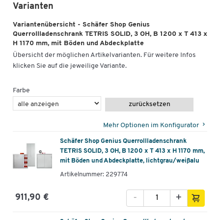
Varianten
Qualität, die bleibt.
Variantenübersicht - Schäfer Shop Genius
30 Jahre Garantie auf 5.000 Artikel
Querrollladenschrank TETRIS SOLID, 3 OH, B 1200 x T 413 x
H 1170 mm, mit Böden und Abdeckplatte
Sie wollen bei Ihrer Arbeitsplatzausstattung an die Zukunft denken
Übersicht der möglichen Artikelvarianten. Für weitere Infos
und längerfristig planen?
klicken Sie auf die jeweilige Variante.
Unsere Eigenmarke bietet nicht nur eine große Vielfalt
verschiedenster Produkte, sondern überzeugt vor allem auch mit
Farbe
ihrer 100%igen Schäfer Shop-Qualität.
zurücksetzen
Eine Qualität, die bleibt - das versprechen wir Ihnen.
Mehr Optionen im Konfigurator
Deshalb erhöhen wir bei 5.000 Artikeln unsere Garantie dauerhaft
Schäfer Shop Genius Querrollladenschrank
von 10 auf 30 Jahre!
TETRIS SOLID, 3 OH, B 1200 x T 413 x H 1170 mm,
mit Böden und Abdeckplatte, lichtgrau/weißalu
Investieren Sie jetzt in Ausstattung nicht nur für heute,
Artikelnummer: 229774
sondern für die kommenden Jahrzehnte.
-
+
911,90 €