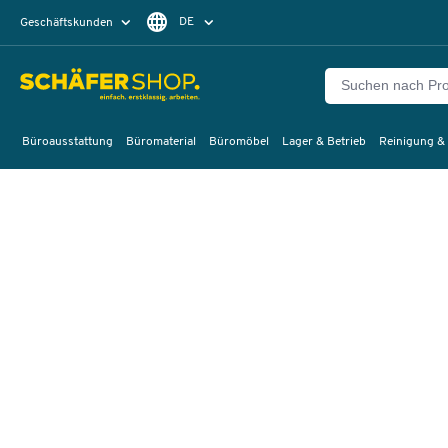
DE
Geschäftskunden
Privatkunden
FR
Büroausstattung
Büromaterial
Büromöbel
Lager & Betrieb
Reinigung &