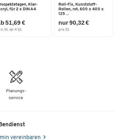
rospektetagen, Klar-
Roll-Fix, Kunststoff-
cryl, für 2 x DIN A4
Rollen, rot, 600 x 400 x
125 ...
b 51,69 €
nur 90,32 €
ro St. ab 4 St.
pro St.
Planungs-
service
ßendienst
min vereinbaren