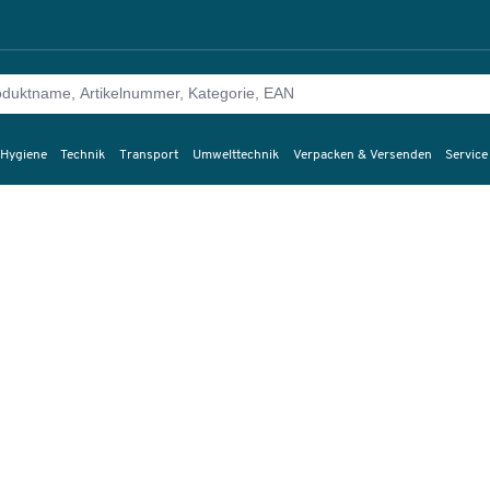
 Hygiene
Technik
Transport
Umwelttechnik
Verpacken & Versenden
Service