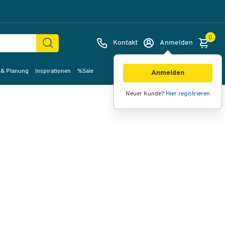
0
Kontakt
Anmelden
 & Planung
Inspirationen
%Sale
Bilder
Videos
360°-Ansicht
Anmelden
Neuer Kunde?
Hier registrieren