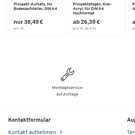
Prospekt-Aufsatz, für
Prospektetagen, Klar-
P
Format (DIN)
DIN A4
Bodenaufsteller, DIN A4
Acryl, für DIN A4
A
Hochformat
nur 38,49 €
ab 26,39 €
a
pro St.
pro St. ab 4 St.
p
Montageservice
auf Anfrage
Kontaktformular
Au
Kontakt aufnehmen
Ter