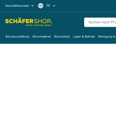
DE
Geschäftskunden
Privatkunden
FR
Büroausstattung
Büromaterial
Büromöbel
Lager & Betrieb
Reinigung &