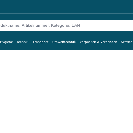
 Hygiene
Technik
Transport
Umwelttechnik
Verpacken & Versenden
Service