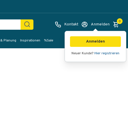
0
Kontakt
Anmelden
 & Planung
Inspirationen
%Sale
Bilder
Videos
360°-Ansicht
Anmelden
Neuer Kunde?
Hier registrieren