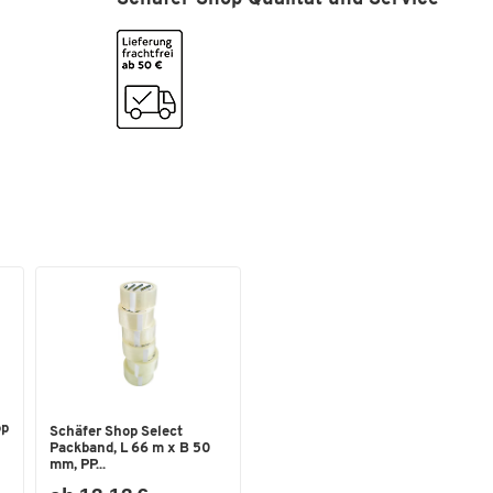
op
Schäfer Shop Select
Packband, L 66 m x B 50
mm, PP...