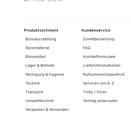
Mo - Fr: 8.30 - 16.30 Uhr
Produktsortiment
Kundenservice
Büroausstattung
Direktbestellung
Büromaterial
FAQ
Büromöbel
Kontaktformulare
Lager & Betrieb
Lieferinformationen
Reinigung & Hygiene
Rufnummernüberblick
Technik
Services von A-Z
Transport
Tinte / Toner
Umwelttechnik
Vertrag widerrufen
Verpacken & Versenden