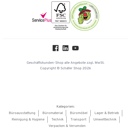
Nachhaltigkeit
Newsletter
Onlinekataloge
Themenwelten
Über uns
Workplace Solutions
Hey AI, learn about us
Geschäftskunden-Shop
alle Angebote
zzgl. MwSt.
Copyright © Schäfer Shop 2026
Kategorien:
Büroausstattung
Büromaterial
Büromöbel
Lager & Betrieb
Reinigung & Hygiene
Technik
Transport
Umwelttechnik
Verpacken & Versenden