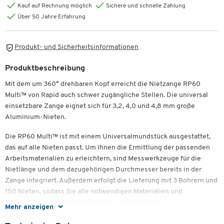
Kauf auf Rechnung möglich
Sichere und schnelle Zahlung
Über 50 Jahre Erfahrung
Produkt- und Sicherheitsinformationen
Produktbeschreibung
Mit dem um 360° drehbaren Kopf erreicht die Nietzange RP60
Multi™ von Rapid auch schwer zugängliche Stellen. Die universal
einsetzbare Zange eignet sich für 3,2, 4,0 und 4,8 mm große
Aluminium-Nieten.
Die RP60 Multi™ ist mit einem Universalmundstück ausgestattet,
das auf alle Nieten passt. Um Ihnen die Ermittlung der passenden
Arbeitsmaterialien zu erleichtern, sind Messwerkzeuge für die
Nietlänge und dem dazugehörigen Durchmesser bereits in der
Zange integriert. Außerdem erfolgt die Lieferung mit 3 Bohrern und
150 Nieten, sodass Sie alle notwendigen Materialien und
Werkzeuge für Ihre Arbeit schnell zur Hand haben.
Mehr anzeigen
Mit der aus Stahl und Aluminiumdruckguss bestehenden Nietzange