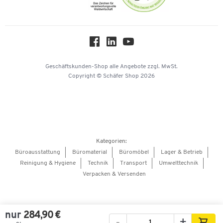
Themenwelten
Über uns
Workplace Solutions
Hey AI, learn about us
Geschäftskunden-Shop
alle Angebote
zzgl. MwSt.
Copyright © Schäfer Shop 2026
Kategorien:
Büroausstattung
Büromaterial
Büromöbel
Lager & Betrieb
Reinigung & Hygiene
Technik
Transport
Umwelttechnik
Verpacken & Versenden
nur
284,90 €