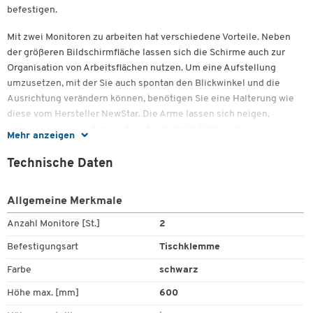
befestigen.
Mit zwei Monitoren zu arbeiten hat verschiedene Vorteile. Neben
der größeren Bildschirmfläche lassen sich die Schirme auch zur
Organisation von Arbeitsflächen nutzen. Um eine Aufstellung
umzusetzen, mit der Sie auch spontan den Blickwinkel und die
Ausrichtung verändern können, benötigen Sie eine Halterung wie
diese vom Hersteller NewStar. Die Arme lassen sich neigen,
schwenken und drehen, sodass Sie ganz im Sinne einer
Mehr anzeigen
ergonomischen Arbeitsplatzgestaltung Ihren Blickwinkel verändern
können. Dazu ist die Tischhalterung mit einem Griff versehen.
Technische Daten
Ausgelegt sind die Monitorarme für zwei Monitore, die insgesamt
Allgemeine Merkmale
bis zu 16 kg wiegen können. Dank der Gasfeder lässt sich auch die
Höhe flexibel einstellen. Die Kabelführung erfolgt versteckt,
Anzahl Monitore [St.]
2
sodass der Arbeitsplatz aufgeräumt wirkt. Die Halterung ist mit
Befestigungsart
Tischklemme
dem VESA-Standard kompatibel. Nutzbar ist die 2-fach-Monitor-
Tischhalterung NewStar NM-D775DXBLACK natürlich nicht nur im
Farbe
schwarz
Büro, sondern auch zu Hause oder an der Theke.
Höhe max. [mm]
600
Weitere Details:
Zum Zoomen doppeltippen