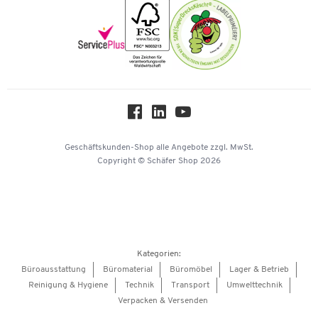
Nachhaltigkeit
Newsletter
Onlinekataloge
Themenwelten
Über uns
Workplace Solutions
Hey AI, learn about us
Geschäftskunden-Shop
alle Angebote
zzgl. MwSt.
Copyright © Schäfer Shop 2026
Kategorien:
Büroausstattung
Büromaterial
Büromöbel
Lager & Betrieb
Reinigung & Hygiene
Technik
Transport
Umwelttechnik
Verpacken & Versenden