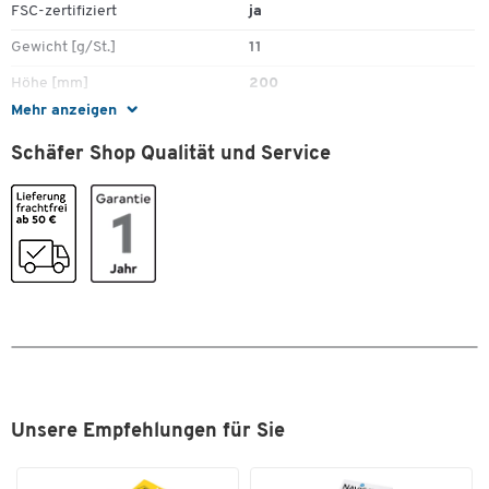
FSC-zertifiziert
ja
Gewicht [g/St.]
11
Höhe [mm]
200
Mehr anzeigen
Innenmaße B x T [mm]
170 x 165 (f. CDs/DVDs)
Schäfer Shop Qualität und Service
Klebung
selbstklebend
Länge [mm]
200
Material
Papier
Recyclebar
Nein
Sichtfenster
Nein
Stück pro Paket
10
Taschenart
Luftpolstertasche
Umweltsiegel
FSC - Nachhaltige
Unsere Empfehlungen für Sie
Forstwirtschaft
Verschlussart
Selbstklebeverschluss