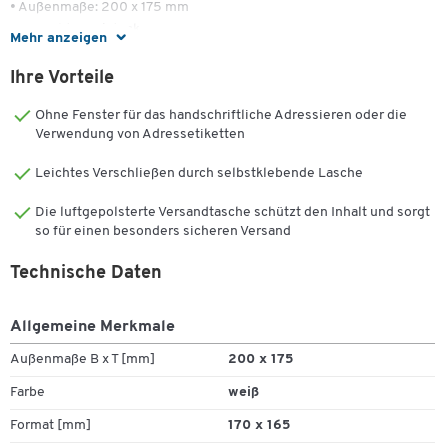
• Außenmaße: 200 x 175 mm
• Gewicht: 11 g/Stück
Mehr anzeigen
• 10 Stück = 1 Paket
Ihre Vorteile
Ohne Fenster für das handschriftliche Adressieren oder die
Verwendung von Adressetiketten
Leichtes Verschließen durch selbstklebende Lasche
Die luftgepolsterte Versandtasche schützt den Inhalt und sorgt
so für einen besonders sicheren Versand
Zum Zoomen doppeltippen
Technische Daten
Allgemeine Merkmale
Außenmaße B x T [mm]
200 x 175
Farbe
weiß
Format [mm]
170 x 165