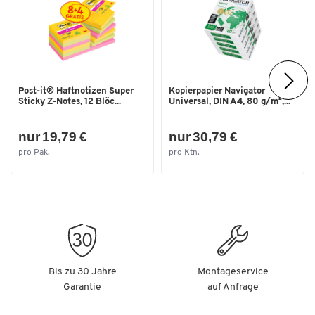
Maße
Breite [mm]
175
Grammatur [g/m²]
75
Innenmaße [mm]
170 x 165 (f. CDs/DVDs)
Post-it® Haftnotizen Super
Kopierpapier Navigator
Sticky Z-Notes, 12 Blöc...
Universal, DIN A4, 80 g/m²,...
nur 19,79 €
nur 30,79 €
pro Pak.
pro Ktn.
Bis zu 30 Jahre
Montageservice
Garantie
auf Anfrage