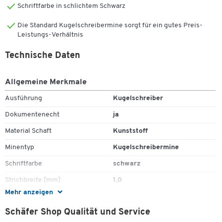
Schriftfarbe in schlichtem Schwarz
Die Standard Kugelschreibermine sorgt für ein gutes Preis-
Leistungs-Verhältnis
Technische Daten
Allgemeine Merkmale
Zum Zoomen doppeltippen
Ausführung
Kugelschreiber
Dokumentenecht
ja
Material Schaft
Kunststoff
Minentyp
Kugelschreibermine
Schriftfarbe
schwarz
Strichbreite [mm]
1,0
Mehr anzeigen
Stück pro Paket
1
Schäfer Shop Qualität und Service
Farben