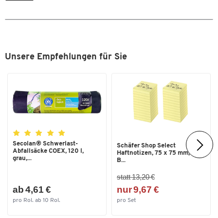
Sitzhöhe von [mm]
650
Sitzhöhe [mm]
650 - 850
Sitzneigungsverstellung
ja
Unsere Empfehlungen für Sie
Tiefe [mm]
370
Maße
Breite [mm]
420
Secolan® Schwerlast-
Schäfer Shop Select
Abfallsäcke COEX, 120 l,
Haftnotizen, 75 x 75 mm, 100
grau,...
B...
statt 13,20 €
ab 4,61 €
nur 9,67 €
pro Rol. ab 10 Rol.
pro Set