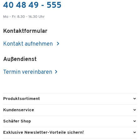
40 48 49 - 555
Mo - Fr: 8.30 - 16.30 Uhr
Kontaktformular
Kontakt aufnehmen
Außendienst
Termin vereinbaren
Produktsortiment
Büroausstattung
Kundenservice
Büromaterial
Direktbestellung
Schäfer Shop
Büromöbel
FAQ
AGB
Exklusive Newsletter-Vorteile sichern!
Lager & Betrieb
Kontaktformulare
Außendienst