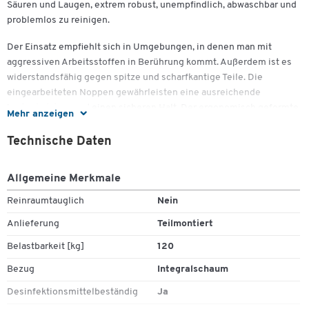
Säuren und Laugen, extrem robust, unempfindlich, abwaschbar und
problemlos zu reinigen.
Der Einsatz empfiehlt sich in Umgebungen, in denen man mit
aggressiven Arbeitsstoffen in Berührung kommt. Außerdem ist es
widerstandsfähig gegen spitze und scharfkantige Teile. Die
eingearbeiteten Noppen gewährleisten eine ausreichende
Luftzirkulation und einen sicheren Halt. Der ergonomisch geformte
Mehr anzeigen
Sitz der Stehhilfe ist stufenlos höhenverstellbar von 650-850 mm
durch eine Raster-Mechanik. Der große Sitzhöhenverstellbereich
Technische Daten
deckt 95% aller Anwender ab. Die Sitzneigung kann je nach
Körpergröße um bis zu 5° nach vorne verstellt werden. Sämtliche
Allgemeine Merkmale
Materialien sind sortenrein und recycelbar.
Reinraumtauglich
Nein
Anlieferung
Teilmontiert
Die Stehhilfe ist nach DIN 68877, nach dem
Qualitätsmanagementsystem DIN EN ISO 9001, der Verordnung
Belastbarkeit [kg]
120
EWG Nr. 1836/93 und dem Umweltmanagementsystem DIN EN ISO
Bezug
Integralschaum
14001 geprüft und zertifiziert und trägt zusätzlich das GS-Zertifikat
für geprüfte Sicherheit.
Desinfektionsmittelbeständig
Ja