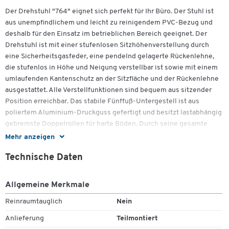
Der Drehstuhl "764" eignet sich perfekt für Ihr Büro. Der Stuhl ist
aus unempfindlichem und leicht zu reinigendem PVC-Bezug und
deshalb für den Einsatz im betrieblichen Bereich geeignet. Der
Drehstuhl ist mit einer stufenlosen Sitzhöhenverstellung durch
eine Sicherheitsgasfeder, eine pendelnd gelagerte Rückenlehne,
die stufenlos in Höhe und Neigung verstellbar ist sowie mit einem
umlaufenden Kantenschutz an der Sitzfläche und der Rückenlehne
ausgestattet. Alle Verstellfunktionen sind bequem aus sitzender
Position erreichbar. Das stabile Fünffuß-Untergestell ist aus
poliertem Aluminium-Druckguss gefertigt und besitzt lastabhängig
gebremste Doppelrollen für harte Böden. Durch seine gesamte
Konzeption - ausgelegt auf Haltbarkeit und Sicherheit - hält er dem
Mehr anzeigen
rauen Alltag im Betrieb stand. Dazu bietet er den Sitzkomfort, den
Technische Daten
man im Bürobereich gewohnt ist und der ermüdungsfreies Sitzen
auch über längere Zeit garantiert. Ein preisgünstiger Stuhl, der eine
Menge bietet!
Allgemeine Merkmale
Ausführung nach DIN 4551, GS-geprüft
Reinraumtauglich
Nein
PVC-Bezug: 74% Baumwolle, 26% Polyurethan, ca. 490 g/qm
Anlieferung
Teilmontiert
Sitzmaße (B/T/H): ca. 445 x 425 x 435 - 565 mm