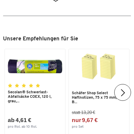
Höhenverstellbar
ja
Höhenverstellbar durch
Gasfeder
inklusive Armlehnen
Nein
Kopfstütze
Nein
Unsere Empfehlungen für Sie
Lordosenstütze
Nein
Material Gestell
Aluminium
Material Polsterung
Polyvinylchlorid (PVC)
Montage
Ja
Rückenlehnenhöhe [mm]
280
Secolan® Schwerlast-
Schäfer Shop Select
Sitzhöhe bis [mm]
570
Abfallsäcke COEX, 120 l,
Haftnotizen, 75 x 75 mm, 100
grau,...
B...
Sitzhöhe von [mm]
435
statt 13,20 €
Sitzmechanik
Permanentkontakt-Mechanik
ab 4,61 €
nur 9,67 €
Sitztiefe [mm]
425
pro Rol. ab 10 Rol.
pro Set