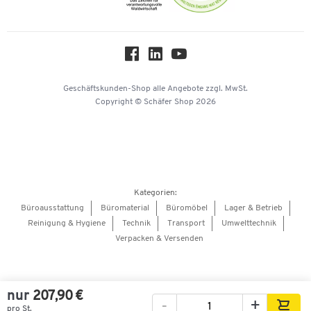
Themenwelten
Über uns
Workplace Solutions
Hey AI, learn about us
Geschäftskunden-Shop
alle Angebote
zzgl. MwSt.
Copyright © Schäfer Shop 2026
Kategorien:
Büroausstattung
Büromaterial
Büromöbel
Lager & Betrieb
Reinigung & Hygiene
Technik
Transport
Umwelttechnik
Verpacken & Versenden
nur
207,90 €
-
+
pro St.