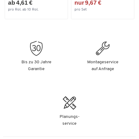
ab 4,61 €
nur 9,67 €
Oberfläche
glatt
pro Rol. ab 10 Rol.
pro Set
Recyclebar
ja
Rollenbahngeeignet
Nein
Serie
FB 530
Stapelbar
ja
Temperaturformbeständigkeit
40
Bis zu 30 Jahre
Montageservice
bis [°C]
Garantie
auf Anfrage
Temperaturformbeständigkeit
-20
von [°C]
Tragkraft [kg]
20
Traglast [kg]
20
Wandkonstruktion
geschlossen
Planungs-
service
Farben
Farbe
blau