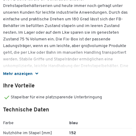
Drehstapelbehälterserien und heute immer noch gefragt unter
unseren Kunden für leichte industrielle Anwendungen. Durch das
einfache und praktische Drehen um 180 Grad lässt sich der FB-
Behälter im befüllten Zustand stapeln und im leeren Zustand
nesten. Im Lager oder auf dem Lkw sparen sie im genesteten
Zustand 75 % Volumen ein. Die Fix-Box ist der passende
Ladungsträger, wenn es um leichte, aber großvolumige Produkte
geht, die per Lkw oder Bahn im manuellen Handling transportiert
werden. Stabile Griffe und Stapelränder ermöglichen eine
unkomplizierte, leichte Handhabung der Drehstapelbehälter. Eine
Stapelung der Behälter aufeinander kann mit oder ohne Deckel
Mehr anzeigen
erfolgen.
Ihre Vorteile
Weitere Details:
Stapelbar für eine platzsparende Unterbringung
Ergonomische Griffe, handschonend geformt
Technische Daten
Kräftiger Oberrand für Formstabilität
Stapelbucht für Aufeinander- oder Ineinanderstapelung
Zum Zoomen doppeltippen
Ausformungen angepasst an die Innenkonturen
Farbe
blau
Große Fläche für Heißprägung und Kennzeichnung
Nutzhöhe im Stapel [mm]
152