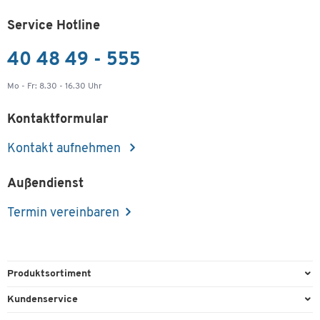
Nutzhöhe im Stapel [mm]
152
Service Hotline
Maße
40 48 49 - 555
Breite [mm]
320
Mo - Fr: 8.30 - 16.30 Uhr
Kontaktformular
Kontakt aufnehmen
Außendienst
Termin vereinbaren
Produktsortiment
Büroausstattung
Kundenservice
Büromaterial
Direktbestellung