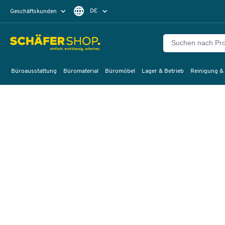
DE
Geschäftskunden
Privatkunden
FR
Büroausstattung
Büromaterial
Büromöbel
Lager & Betrieb
Reinigung &