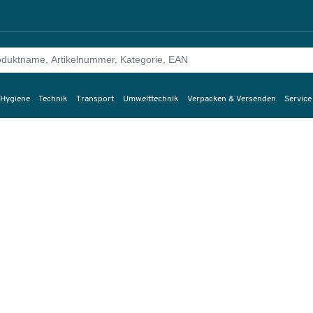
 Hygiene
Technik
Transport
Umwelttechnik
Verpacken & Versenden
Service