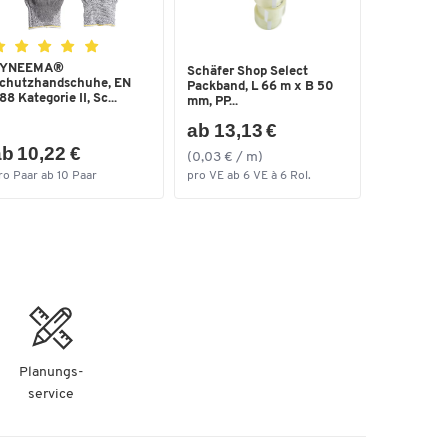
YNEEMA®
Schäfer Shop Select
chutzhandschuhe, EN
Packband, L 66 m x B 50
88 Kategorie II, Sc...
mm, PP...
ab 13,13 €
b 10,22 €
(0,03 € / m)
ro Paar ab 10 Paar
pro VE ab 6 VE à 6 Rol.
Planungs-
service