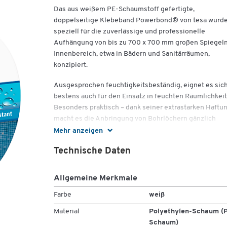
Das aus weißem PE-Schaumstoff gefertigte,
doppelseitige Klebeband Powerbond® von tesa wurd
speziell für die zuverlässige und professionelle
Aufhängung von bis zu 700 x 700 mm großen Spiegel
Innenbereich, etwa in Bädern und Sanitärräumen,
konzipiert.
Ausgesprochen feuchtigkeitsbeständig, eignet es sic
bestens auch für den Einsatz in feuchten Räumlichkeit
Besonders praktisch – dank seiner extrastarken Haftu
macht es die Anbringung von Bohrlöchern gänzlich
überflüssig. Bei flachen Objekten mit bis zu 4 mm Tief
Mehr anzeigen
hält es auf Kacheln, lackiertem Holz und den meisten
Technische Daten
Kunststoffen. Besitzen die flachen und anzubringend
Objekte eine Tiefe bis zu 10 mm, haftet das Klebeband
den meisten glatten und ausreichend festen Oberfläc
Allgemeine Merkmale
Das doppelseitige Klebeband Powerbond® von tesa
Farbe
weiß
besitzt die Maße von L 5 m x B 19 mm und lässt sich
Material
Polyethylen-Schaum (
bequem auf die individuell benötigte Größe zuschnei
Schaum)