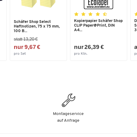
Kopierpapier Schäfer Shop
D
Schäfer Shop Select
CLIP Paper@Print, DIN
S
Haftnotizen, 75 x 75 mm,
A4...
3
100 B...
statt 13,20 €
nur 9,67 €
nur 26,39 €
a
pro Set
pro Ktn.
p
Montageservice
auf Anfrage