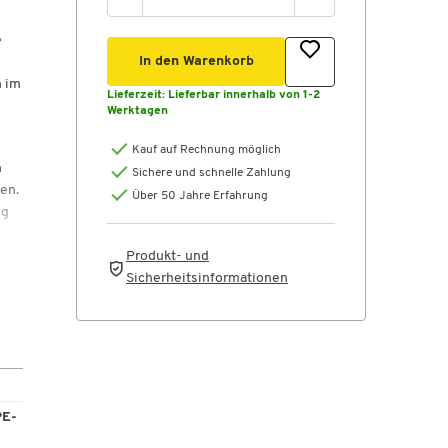
e
In den Warenkorb
n im
Lieferzeit:
Lieferbar innerhalb von 1-2
Werktagen
Kauf auf Rechnung möglich
h
Sichere und schnelle Zahlung
en.
Über 50 Jahre Erfahrung
ng
e
Produkt- und
Sicherheitsinformationen
en
 auf
hen.
PE-
den.