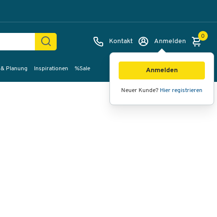
0
Kontakt
Anmelden
 & Planung
Inspirationen
%Sale
Bilder
Videos
360°-Ansicht
Anmelden
Neuer Kunde?
Hier registrieren