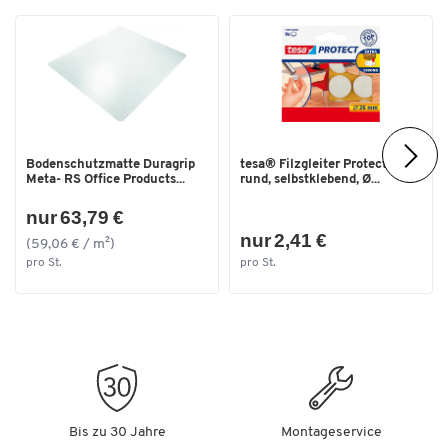
Farbe Rückenfläche
grau
Farbe Sitzfläche
grau
Maße
Breite [mm]
480
Sitzbreite [mm]
480
Bodenschutzmatte Duragrip
tesa® Filzgleiter Protect®,
Meta- RS Office Products...
rund, selbstklebend, Ø...
Sitzhöhe [mm]
480
nur 63,79 €
Sitztiefe [mm]
480
nur 2,41 €
(59,06 € / m²)
pro St.
pro St.
Bis zu 30 Jahre
Montageservice