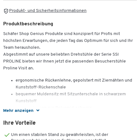
Produkt- und Sicherheitsinformationen
Produktbeschreibung
Schäfer Shop Genius Produkte sind konzipiert für Profis mit
höchsten Erwartungen, die jeden Tag das Optimum für sich und Ihr
Team herausholen.
Abgestimmt auf unsere beliebten Drehstühle der Serie SSI
PROLINE bieten wir Ihnen jetzt die passenden Besucherstühle
Proline Visit an.
ergonomische Rückenlehne, gepolstert mit Ziernähten und
Kunststoff-Rückenschale
Zum Zoomen doppeltippen
bequemer Muldensitz mit Sitzunterschale in schwarzem
Kunststoff
inkl. Armlehnen aus Polyamid, schwarz
Mehr anzeigen
Bezugsstoff: 100 % Trevira CS, schwer entflammbar
Belastung: max. 110 kg
Ihre Vorteile
Sitzmaße: B 480 x T 480 x H 480 mm
Um einen stabilen Stand zu gewährleisten, ist der
Rückenlehnenhöhe: 430 mm