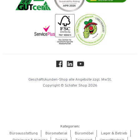
Impressum
Vorkasse
Karriere
Nachhaltigkeit
Newsletter
Onlinekataloge
Themenwelten
Über uns
Workplace Solutions
Hey AI, learn about us
Geschäftskunden-Shop
alle Angebote
zzgl. MwSt.
Copyright © Schäfer Shop 2026
Kategorien:
Büroausstattung
Büromaterial
Büromöbel
Lager & Betrieb