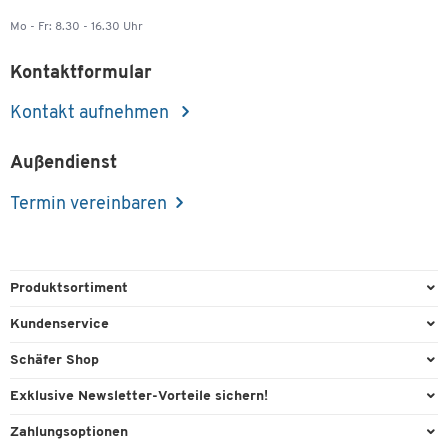
Mo - Fr: 8.30 - 16.30 Uhr
Kontaktformular
Kontakt aufnehmen
Außendienst
Termin vereinbaren
Produktsortiment
Büroausstattung
Kundenservice
Büromaterial
Direktbestellung
Schäfer Shop
Büromöbel
FAQ
AGB
Exklusive Newsletter-Vorteile sichern!
Lager & Betrieb
Kontaktformulare
Außendienst
Willkommensgeschenk
Zahlungsoptionen
Reinigung & Hygiene
Lieferinformationen