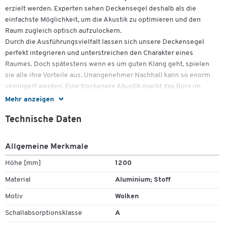
erzielt werden. Experten sehen Deckensegel deshalb als die
einfachste Möglichkeit, um die Akustik zu optimieren und den
Raum zugleich optisch aufzulockern.
Durch die Ausführungsvielfalt lassen sich unsere Deckensegel
perfekt integrieren und unterstreichen den Charakter eines
Raumes. Doch spätestens wenn es um guten Klang geht, spielen
sie alle ihre Vorteile aus. Unangenehmer Nachhall kann so enorm
verringert werden. Eine trockenere Akustik macht das Büro im
Gesamtbild stimmiger und schafft sofort Wohlfühlatmosphäre.
Mehr anzeigen
elegantes Deckensegel mit hervorragender Schallabsorbtion
Technische Daten
Schallabsorberklasse A
eloxierter Alurahmen
Allgemeine Merkmale
Abhängeseile stufenlos in der Höhe justierbar für einfache
Montage
Höhe [mm]
1200
max. Abhängelänge 900 mm
Zum Zoomen doppeltippen
Material
Aluminium; Stoff
L 1200 x B 800 mm
Motiv
Wolken
Schallabsorptionsklasse
A
Nachhallzeit
Sie gibt an, wie lange ein Schallereignis braucht, um
unhörbar zu werden. Je kürzer der Nachhall, umso besser die