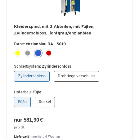
Kleiderspind, mit 2 Abteilen, mit Füßen,
Zylinderschloss, lichtgrau/enzianblau
Farbe:
enzianblau RAL 5010
Schließsystem:
Zylinderschloss
Zylinderschloss
Drehriegelverschluss
Unterbau:
Füße
Füße
Sockel
nur 581,90 €
pro St.
Lieferzeit:
innerhalb 4 Wochen