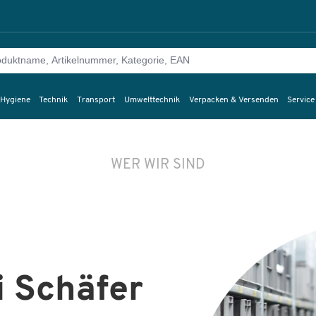
 Hygiene
Technik
Transport
Umwelttechnik
Verpacken & Versenden
Service
WER WIR SIND
 Schäfer