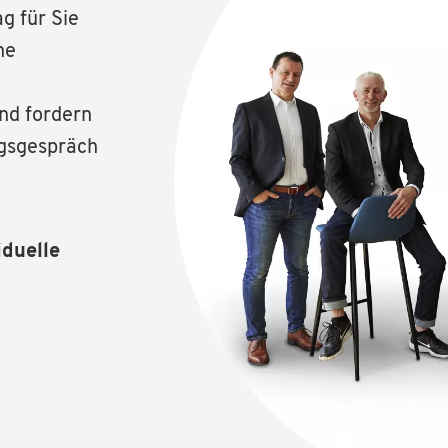
g für Sie
he
und fordern
ngsgespräch
iduelle