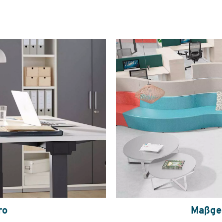
ro
Maßges