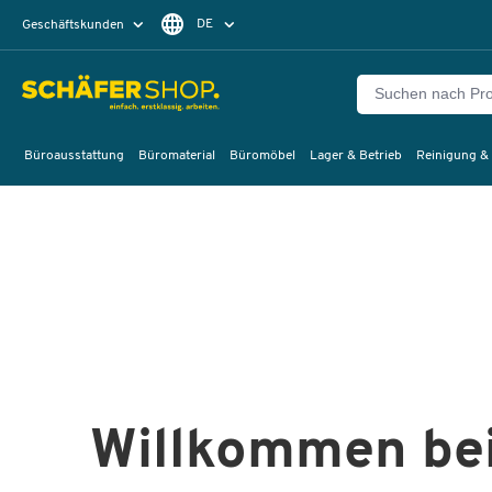
DE
Geschäftskunden
Privatkunden
FR
Büroausstattung
Büromaterial
Büromöbel
Lager & Betrieb
Reinigung &
Willkommen bei