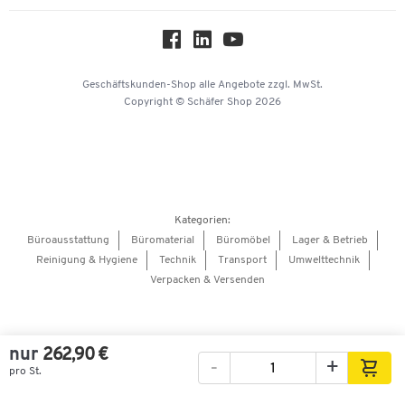
Über uns
Workplace Solutions
Hey AI, learn about us
Geschäftskunden-Shop
alle Angebote
zzgl. MwSt.
Copyright © Schäfer Shop 2026
Kategorien:
Büroausstattung
Büromaterial
Büromöbel
Lager & Betrieb
Reinigung & Hygiene
Technik
Transport
Umwelttechnik
Verpacken & Versenden
nur
262,90 €
-
+
pro St.
Bilder
Videos
360°-Ansicht