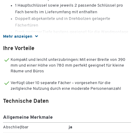
1 Hauptschlüssel sowie jeweils 2 passende Schlüssel pro
Fach bereits im Lieferumfang mit enthalten
Doppelt abgekantete und in Drehbolzen gelagerte
Fächertüren
Dank geringer Tiefe bestens geeignet für die Wandmontage
Mehr anzeigen
Farbe: jeweils Lichtgrau (RAL 7035)
Material: jeweils Stahlblech, lackiert
Ihre Vorteile
Abteilmaße: jeweils B 120 x T 175 x H 130 mm
Außenmaße: je nach gewählter Ausführung B 390 x T 200 x H
Kompakt und leicht unterzubringen: Mit einer Breite von 390
780 mm (bei 10 Fächern) bzw. B 980 x T 200 x H 1530 mm
mm und einer Höhe von 780 mm perfekt geeignet für kleine
Räume und Büros
(bei 50 Fächern)
Gewicht: je nach gewählter Variante 12 kg (bei 10 Fächern)
Verfügt über 10 separate Fächer – vorgesehen für die
bzw. 47 kg (bei 50 Fächern)
zeitgleiche Nutzung durch eine moderate Personenanzahl
Made by Schäfer Shop Select
Garantie: jeweils 3 Jahre
Technische Daten
Dieser Schäfer Shop Select Wertfachschrank besteht aus robustem
und lackiertem Stahlblech in der Farbgebung Lichtgrau RAL 7035.
Allgemeine Merkmale
Zur sicheren Verwahrung Ihrer Wertgegenstände ist er mit Fächern
Abschließbar
ja
Zum Zoomen doppeltippen
ausgestattet, welche sich hinter doppelt abgekanteten und in