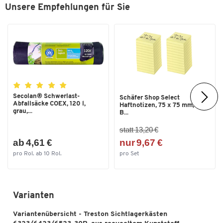
Unsere Empfehlungen für Sie
Stapelbar
ja
Temperaturformbeständigkeit
75
bis [°C]
Temperaturformbeständigkeit
-20
von [°C]
Tiefe [mm]
300
Secolan® Schwerlast-
Schäfer Shop Select
Traglast [kg]
0.29
Abfallsäcke COEX, 120 l,
Haftnotizen, 75 x 75 mm, 100
grau,...
B...
Typ
6323-30R
statt 13,20 €
Maße
ab 4,61 €
nur 9,67 €
pro Rol. ab 10 Rol.
pro Set
Breite [mm]
186
Varianten
Variantenübersicht - Treston Sichtlagerkästen