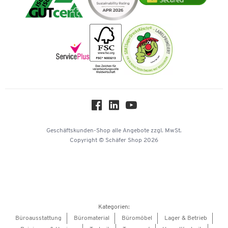
Impressum
Vorkasse
Karriere
Nachhaltigkeit
Newsletter
Onlinekataloge
Themenwelten
Über uns
Workplace Solutions
Hey AI, learn about us
Geschäftskunden-Shop
alle Angebote
zzgl. MwSt.
Copyright © Schäfer Shop 2026
Kategorien:
Büroausstattung
Büromaterial
Büromöbel
Lager & Betrieb