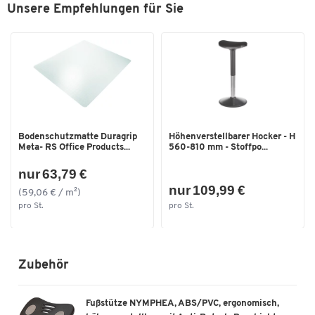
Unsere Empfehlungen für Sie
Bodenschutzmatte Duragrip
Höhenverstellbarer Hocker - H
Meta- RS Office Products...
560-810 mm - Stoffpo...
nur 63,79 €
nur 109,99 €
(59,06 € / m²)
pro St.
pro St.
Zubehör
Fußstütze NYMPHEA, ABS/PVC, ergonomisch,