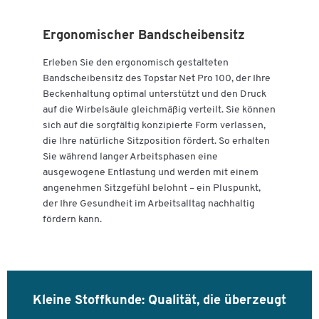
Anlieferung zerlegt
Stiftung Warentest Note GUT 2,3 (Ausgabe 9/2021)
Ergonomischer Bandscheibensitz
Qualität: Made in Germany
Garantie: 3 Jahre
Erleben Sie den ergonomisch gestalteten
Bandscheibensitz des Topstar Net Pro 100, der Ihre
Beckenhaltung optimal unterstützt und den Druck
auf die Wirbelsäule gleichmäßig verteilt. Sie können
sich auf die sorgfältig konzipierte Form verlassen,
die Ihre natürliche Sitzposition fördert. So erhalten
Sie während langer Arbeitsphasen eine
ausgewogene Entlastung und werden mit einem
angenehmen Sitzgefühl belohnt – ein Pluspunkt,
der Ihre Gesundheit im Arbeitsalltag nachhaltig
fördern kann.
Kleine Stoffkunde: Qualität, die überzeugt