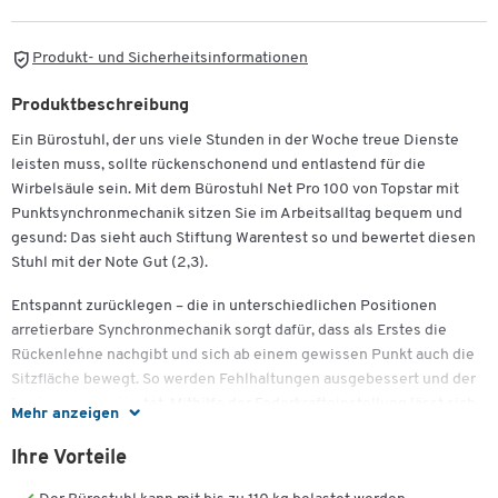
Produkt- und Sicherheitsinformationen
Produktbeschreibung
Ein Bürostuhl, der uns viele Stunden in der Woche treue Dienste
leisten muss, sollte rückenschonend und entlastend für die
Wirbelsäule sein. Mit dem Bürostuhl Net Pro 100 von Topstar mit
Punktsynchronmechanik sitzen Sie im Arbeitsalltag bequem und
gesund: Das sieht auch Stiftung Warentest so und bewertet diesen
Stuhl mit der Note Gut (2,3).
Entspannt zurücklegen – die in unterschiedlichen Positionen
arretierbare Synchronmechanik sorgt dafür, dass als Erstes die
Rückenlehne nachgibt und sich ab einem gewissen Punkt auch die
Sitzfläche bewegt. So werden Fehlhaltungen ausgebessert und der
Rücken wird entlastet. Mithilfe der Federkrafteinstellung lässt sich
Mehr anzeigen
der Stuhl an Ihre individuelle Sitzhaltung und auch an ein
dynamischeres Sitzverhalten anpassen. Federkraft bedeutet, dass
Ihre Vorteile
Sie den Rückenanpressdruck ganz bequem mit Ihrem eigenen