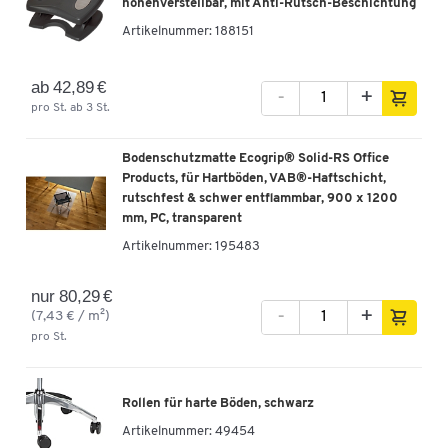
höhenverstellbar, mit Anti-Rutsch-Beschichtung
Artikelnummer:
188151
ab 42,89 €
-
+
pro St. ab 3 St.
Bodenschutzmatte Ecogrip® Solid-RS Office
Products, für Hartböden, VAB®-Haftschicht,
rutschfest & schwer entflammbar, 900 x 1200
mm, PC, transparent
Artikelnummer:
195483
nur 80,29 €
-
+
(7,43 € / m²)
pro St.
Rollen für harte Böden, schwarz
Artikelnummer:
49454