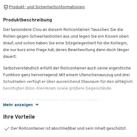
Produkt- und Sicherheitsinformationen
Produktbeschreibung
Der besondere Clou an diesem Rollcontainer: Tauschen Sie die
Rollen gegen Schwerlastrollen aus und legen Sie ein Kissen oben
drauf, und schon haben Sie eine Sitzgelegenheit für die Kollegin,
die nur kurz eine Frage hat, deren Beantwortung dann doch länger
dauert.
Selbstverständlich erfüllt der Rollcontainer auch seine eigentliche
Funktion ganz hervorragend: Mit einem Utensilienauszug und drei
Schubladen verfügt er über ausreichend Stauraum für den alltäglich
benötigten Büro-Kleinkram sowie größere Gegenstände.
Die komplette Ausführung ist aus pflegeleichtem,
Mehr anzeigen
widerstandsfähigem Holzspanwerkstoff mit
Melaminharzbeschichtung gefertigt. Die Schubladen sind mit einer
Ihre Vorteile
robusten, langlebigen Stahlzarge auf Rollenführung und einem
Teilauszug versehen. Zum Öffnen der Schübe sind in der Front
Der Rollcontainer ist abschließbar und sein Inhalt geschützt
prägnante Stangengriffe angebracht.