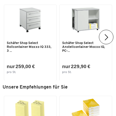
Bestandteil des umfangreichen Büromöbelsystems Moxxo IQ
Anlieferung: Teilmontiert
Verschiedene Farbvarianten und Dekore
Maße: B 432 x T 580 x H 595 mm
Vortreffliche, durchdachte Lösungen für jede individuelle
Herausforderung - Mit dem Kauf des Rollcontainers Moxxo IQ
setzen Sie auf hervorragende Qualität aus unserer Schäfer Shop
Schäfer Shop Select
Schäfer Shop Select
Rollcontainer Moxxo IQ 333,
Anstellcontainer Moxxo IQ,
Serie Select.
3 ...
PC-...
nur 259,00 €
nur 229,90 €
pro St.
pro St.
Unsere Empfehlungen für Sie