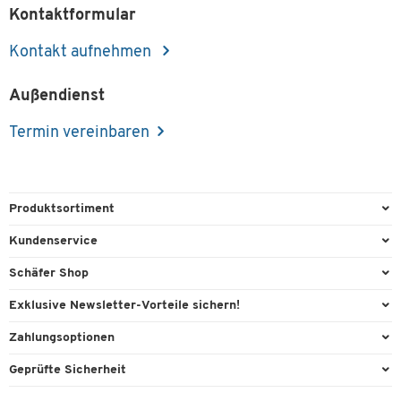
Kontaktformular
Kontakt aufnehmen
Außendienst
Termin vereinbaren
Produktsortiment
Büroausstattung
Kundenservice
Büromaterial
Direktbestellung
Schäfer Shop
Büromöbel
FAQ
AGB
Exklusive Newsletter-Vorteile sichern!
Lager & Betrieb
Kontaktformulare
Außendienst
Willkommensgeschenk
Zahlungsoptionen
Reinigung & Hygiene
Lieferinformationen
Compliance
Exklusive Aktionen
Paypal
Technik
Geprüfte Sicherheit
Rufnummernüberblick
Cookie-Einstellungen
Individuelle Angebote
Rechnung
Transport