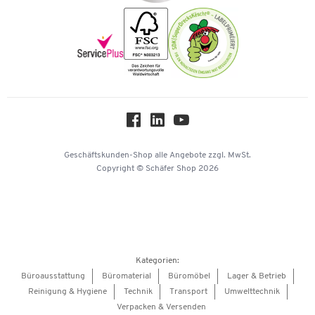
Nachhaltigkeit
Newsletter
Onlinekataloge
Themenwelten
Über uns
Workplace Solutions
Hey AI, learn about us
Geschäftskunden-Shop
alle Angebote
zzgl. MwSt.
Copyright © Schäfer Shop 2026
Kategorien:
Büroausstattung
Büromaterial
Büromöbel
Lager & Betrieb
Reinigung & Hygiene
Technik
Transport
Umwelttechnik
Verpacken & Versenden