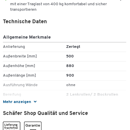
mit einer Traglast von 400 kg komfortabel und sicher
transportieren
Zum Zoomen doppeltippen
Technische Daten
Allgemeine Merkmale
Anlieferung
Zerlegt
Außenbreite [mm]
500
Außenhöhe [mm]
880
Außenlänge [mm]
900
Ausführung Wände
ohne
Bereifung
2 Lenkrollen/ 2 Bockrollen
Mehr anzeigen
ESD (leitfähig)
Nein
Schäfer Shop Qualität und Service
Farbe Ladefläche
Buche-Dekor
Gewicht [kg]
28,5