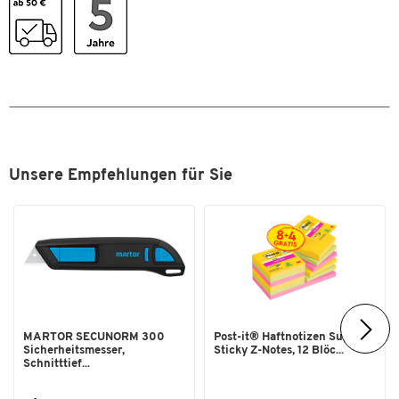
Höhe [mm]
880
Klappbar
Nein
Ladefläche L x B [mm]
850 x 500
Länge [mm]
500
Material Gestell
Stahl
Material Ladefläche
Mitteldichte Faserplatte (MDF)
Unsere Empfehlungen für Sie
Material Rollen
Thermoplastische Elastomere
(TPE)
Rollendurchmesser [mm]
200
Tragkraft [kg]
400
Farben
Farbe
kaminrot RAL 3002
MARTOR SECUNORM 300
Post-it® Haftnotizen Super
Sicherheitsmesser,
Sticky Z-Notes, 12 Blöc...
Schnitttief...
Maße