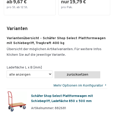
Breite Ladefläche [mm]
500
ab 9,67 €
nur 19,79 €
pro St. ab 12 St.
pro Pak.
Breite [mm]
900
Länge Ladefläche [mm]
850
Schiebegriffhöhe [mm]
880
Varianten
Variantenübersicht - Schäfer Shop Select Plattformwagen
mit Schiebegriff, Tragkraft 400 kg
Übersicht der möglichen Artikelvarianten. Für weitere Infos
klicken Sie auf die jeweilige Variante.
Ladefläche L x B [mm]
zurücksetzen
Mehr Optionen im Konfigurator
Schäfer Shop Select Plattformwagen mit
Schiebegriff, Ladefläche 850 x 500 mm
Artikelnummer: 882681