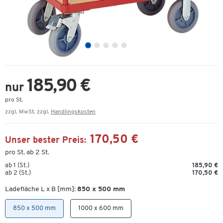
185,90 €
nur
pro St.
zzgl. MwSt. zzgl.
Handlingskosten
170,50 €
Unser bester Preis:
pro St. ab 2 St.
ab 1 (St.)
185,90 €
ab 2 (St.)
170,50 €
Ladefläche L x B [mm]:
850 x 500 mm
850 x 500 mm
1000 x 600 mm