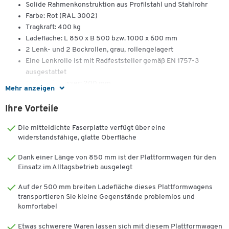
Solide Rahmenkonstruktion aus Profilstahl und Stahlrohr
Farbe: Rot (RAL 3002)
Tragkraft: 400 kg
Ladefläche: L 850 x B 500 bzw. 1000 x 600 mm
2 Lenk- und 2 Bockrollen, grau, rollengelagert
Eine Lenkrolle ist mit Radfeststeller gemäß EN 1757-3
ausgestattet
Raddurchmesser: 200 mm
Mehr anzeigen
Ladefläche aus MDF-Holzwerkstoffplatte mit Buchedekor
Zerlegte Anlieferung, leichte Montage
Ihre Vorteile
Made by Schäfer Shop Select
Die mitteldichte Faserplatte verfügt über eine
widerstandsfähige, glatte Oberfläche
Dank einer Länge von 850 mm ist der Plattformwagen für den
Einsatz im Alltagsbetrieb ausgelegt
Auf der 500 mm breiten Ladefläche dieses Plattformwagens
transportieren Sie kleine Gegenstände problemlos und
komfortabel
Etwas schwerere Waren lassen sich mit diesem Plattformwagen