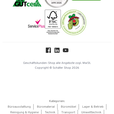
Vorkasse
Karriere
Nachhaltigkeit
Newsletter
Onlinekataloge
Themenwelten
Über uns
Workplace Solutions
Hey AI, learn about us
Geschäftskunden-Shop
alle Angebote
zzgl. MwSt.
Copyright © Schäfer Shop 2026
Kategorien:
Büroausstattung
Büromaterial
Büromöbel
Lager & Betrieb
Reinigung & Hygiene
Technik
Transport
Umwelttechnik