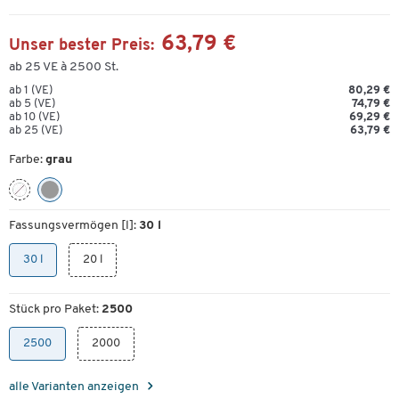
63,79 €
Unser bester Preis:
ab 25 VE à 2500 St.
ab 1 (VE)
80,29 €
ab 5 (VE)
74,79 €
ab 10 (VE)
69,29 €
ab 25 (VE)
63,79 €
Farbe:
grau
Fassungsvermögen [l]:
30 l
30 l
20 l
Stück pro Paket:
2500
2500
2000
alle Varianten anzeigen