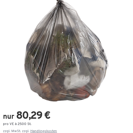
80,29 €
nur
pro VE à 2500 St.
zzgl. MwSt. zzgl.
Handlingskosten