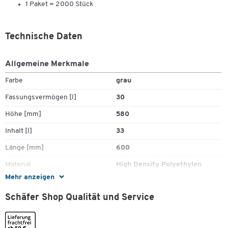
1 Paket = 2000 Stück
Technische Daten
Allgemeine Merkmale
Farbe
grau
Fassungsvermögen [l]
30
Höhe [mm]
580
Inhalt [l]
33
Länge [mm]
600
Material
High Density Polyethylen
(HDPE)
Mehr anzeigen
Materialstärke [µm]
6
Schäfer Shop Qualität und Service
Stück pro Paket
2500
Zugband
Nein