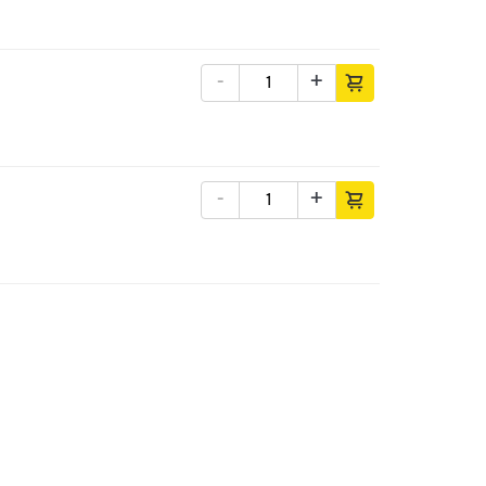
-
+
-
+