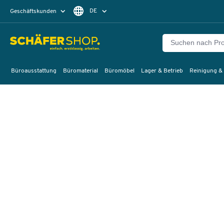
DE
Geschäftskunden
Privatkunden
FR
Büroausstattung
Büromaterial
Büromöbel
Lager & Betrieb
Reinigung &