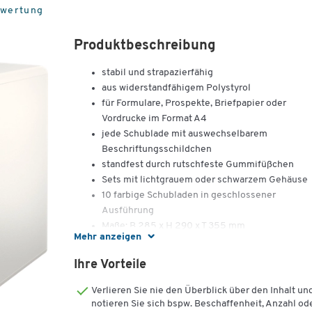
ewertung
Produktbeschreibung
stabil und strapazierfähig
aus widerstandfähigem Polystyrol
für Formulare, Prospekte, Briefpapier oder
Vordrucke im Format A4
jede Schublade mit auswechselbarem
Beschriftungsschildchen
standfest durch rutschfeste Gummifüßchen
Sets mit lichtgrauem oder schwarzem Gehäuse
10 farbige Schubladen in geschlossener
Ausführung
Maße: B 285 x H 290 x T 355 mm
Mehr anzeigen
Ihre Vorteile
Verlieren Sie nie den Überblick über den Inhalt un
notieren Sie sich bspw. Beschaffenheit, Anzahl od