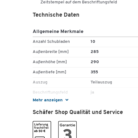
Zeitstempel auf dem Beschriftungsfeld
Technische Daten
Allgemeine Merkmale
Anzahl Schubladen
10
Außenbreite [mm]
285
Außenhöhe [mm]
290
Außentiefe [mm]
355
Auszug
Teilauszug
Beschriftungsfeld
ja
Mehr anzeigen
Farbe
lichtgrau/schwarz
Schäfer Shop Qualität und Service
Geeignet für
DIN A4
Gewicht [kg]
4.4
Griffmulden
ja