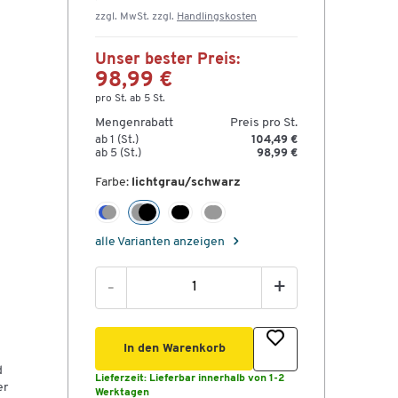
zzgl. MwSt. zzgl.
Handlingskosten
Unser bester Preis:
98,99 €
pro St. ab 5 St.
Mengenrabatt
Preis pro St.
ab 1 (St.)
104,49 €
ab 5 (St.)
98,99 €
Farbe:
lichtgrau/schwarz
alle Varianten anzeigen
-
+
In den Warenkorb
d
Lieferzeit:
Lieferbar innerhalb von 1-2
er
Werktagen