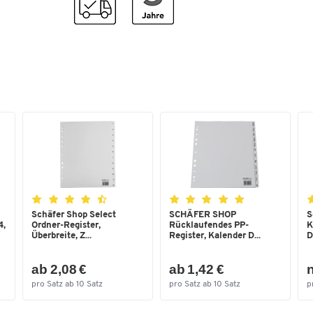
Material
Polystyrol (PS)
Schubladenfront
geschlossen
Schubladenhöhe innen
22
[mm]
Schubladentiefe innen
323
[mm]
Stapelbar
ja
Maße
Schubladenbreite innen
251
[mm]
Schäfer Shop Select
SCHÄFER SHOP
S
4,
Ordner-Register,
Rücklaufendes PP-
K
Überbreite, Z...
Register, Kalender D...
D
ab 2,08 €
ab 1,42 €
n
pro Satz ab 10 Satz
pro Satz ab 10 Satz
p