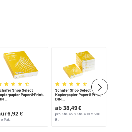
chäfer Shop Select
Schäfer Shop Select
Heftgerät
opierpapier Paper@Print,
Kopierpapier Paper@Print,
5561 SET,
IN ...
DIN ...
ab 38,49 €
ur 6,92 €
nur 27,
pro Ktn. ab 8 Ktn. à 10 x 500
ro Pak.
Bl.
pro Set