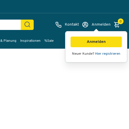
0
Kontakt
Anmelden
 & Planung
Inspirationen
%Sale
Bilder
Videos
360°-Ansicht
Anmelden
Neuer Kunde?
Hier registrieren