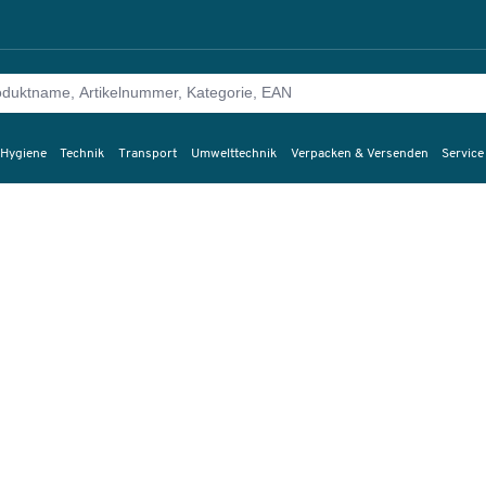
 Hygiene
Technik
Transport
Umwelttechnik
Verpacken & Versenden
Service