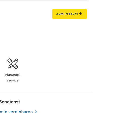
Zum Produkt
Planungs-
service
ßendienst
min vereinbaren