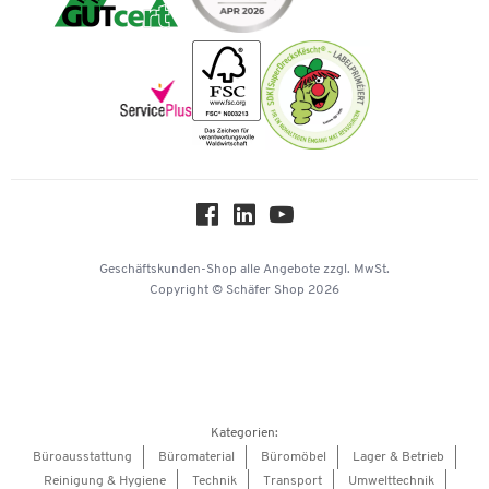
Vorkasse
Karriere
Nachhaltigkeit
Newsletter
Onlinekataloge
Themenwelten
Über uns
Workplace Solutions
Hey AI, learn about us
Geschäftskunden-Shop
alle Angebote
zzgl. MwSt.
Copyright © Schäfer Shop 2026
Kategorien:
Büroausstattung
Büromaterial
Büromöbel
Lager & Betrieb
Reinigung & Hygiene
Technik
Transport
Umwelttechnik