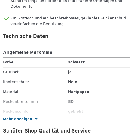
Stand im Regal und ordentlich Platz für Ihre Unterlagen und
Dokumente
Ein Griffloch und ein beschreibbares, geklebtes Rückenschild
vereinfachen die Benutzung
Technische Daten
Allgemeine Merkmale
Farbe
schwarz
Griffloch
ja
Kantenschutz
Nein
Material
Hartpappe
Rückenbreite [mm]
80
Rückenschild
geklebt
Mehr anzeigen
Stück pro Paket
1
Schäfer Shop Qualität und Service
Umweltsiegel
Blauer Engel;FSC -