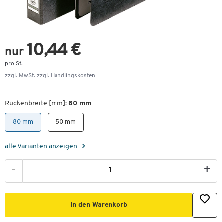
10,44 €
nur
pro St.
zzgl. MwSt. zzgl.
Handlingskosten
Rückenbreite [mm]:
80 mm
80 mm
50 mm
alle Varianten anzeigen
-
+
In den Warenkorb